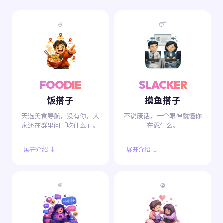
🍜
😴
FOODIE
SLACKER
饭搭子
摸鱼搭子
天选美食导航，没有你，大
不说废话，一个眼神就懂你
家还在群里问「吃什么」。
在忍什么。
展开介绍 ↓
展开介绍 ↓
💬
😭