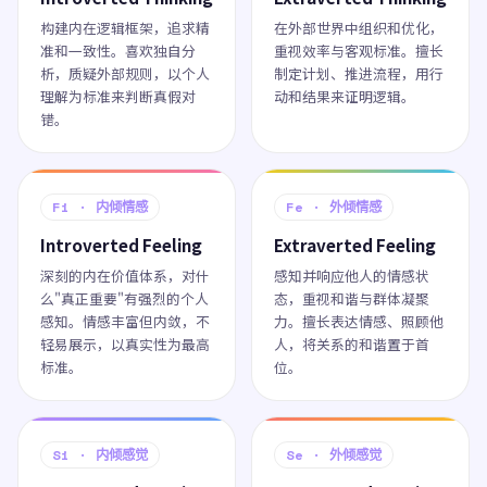
构建内在逻辑框架，追求精
在外部世界中组织和优化，
准和一致性。喜欢独自分
重视效率与客观标准。擅长
析，质疑外部规则，以个人
制定计划、推进流程，用行
理解为标准来判断真假对
动和结果来证明逻辑。
错。
Fi · 内倾情感
Fe · 外倾情感
Introverted Feeling
Extraverted Feeling
深刻的内在价值体系，对什
感知并响应他人的情感状
么"真正重要"有强烈的个人
态，重视和谐与群体凝聚
感知。情感丰富但内敛，不
力。擅长表达情感、照顾他
轻易展示，以真实性为最高
人，将关系的和谐置于首
标准。
位。
Si · 内倾感觉
Se · 外倾感觉