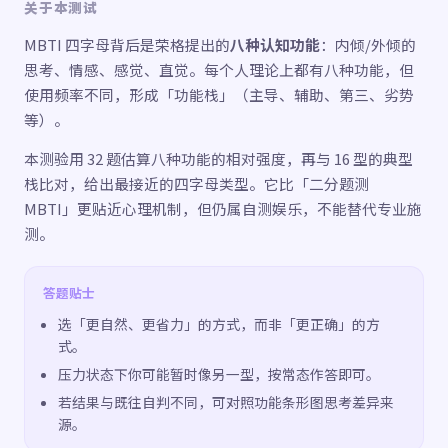
关于本测试
MBTI 四字母背后是荣格提出的
八种认知功能
：内倾/外倾的
思考、情感、感觉、直觉。每个人理论上都有八种功能，但
使用频率不同，形成「功能栈」（主导、辅助、第三、劣势
等）。
本测验用 32 题估算八种功能的相对强度，再与 16 型的典型
栈比对，给出最接近的四字母类型。它比「二分题测
MBTI」更贴近心理机制，但仍属自测娱乐，不能替代专业施
测。
答题贴士
选「更自然、更省力」的方式，而非「更正确」的方
式。
压力状态下你可能暂时像另一型，按常态作答即可。
若结果与既往自判不同，可对照功能条形图思考差异来
源。