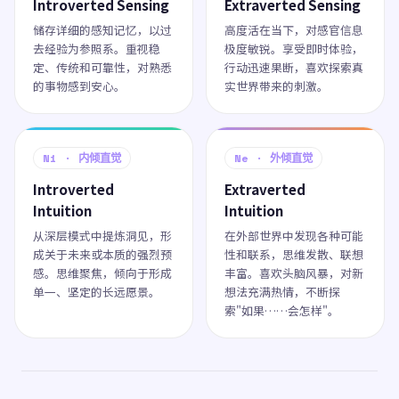
Introverted Sensing
Extraverted Sensing
储存详细的感知记忆，以过
高度活在当下，对感官信息
去经验为参照系。重视稳
极度敏锐。享受即时体验，
定、传统和可靠性，对熟悉
行动迅速果断，喜欢探索真
的事物感到安心。
实世界带来的刺激。
Ni · 内倾直觉
Ne · 外倾直觉
Introverted
Extraverted
Intuition
Intuition
从深层模式中提炼洞见，形
在外部世界中发现各种可能
成关于未来或本质的强烈预
性和联系，思维发散、联想
感。思维聚焦，倾向于形成
丰富。喜欢头脑风暴，对新
单一、坚定的长远愿景。
想法充满热情，不断探
索"如果……会怎样"。