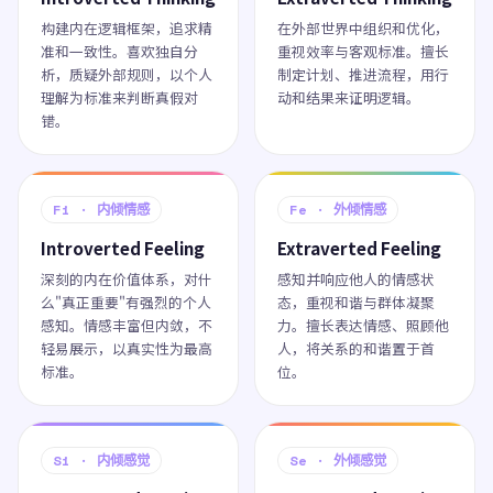
构建内在逻辑框架，追求精
在外部世界中组织和优化，
准和一致性。喜欢独自分
重视效率与客观标准。擅长
析，质疑外部规则，以个人
制定计划、推进流程，用行
理解为标准来判断真假对
动和结果来证明逻辑。
错。
Fi · 内倾情感
Fe · 外倾情感
Introverted Feeling
Extraverted Feeling
深刻的内在价值体系，对什
感知并响应他人的情感状
么"真正重要"有强烈的个人
态，重视和谐与群体凝聚
感知。情感丰富但内敛，不
力。擅长表达情感、照顾他
轻易展示，以真实性为最高
人，将关系的和谐置于首
标准。
位。
Si · 内倾感觉
Se · 外倾感觉