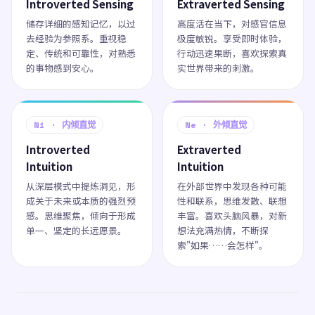
Introverted Sensing
Extraverted Sensing
储存详细的感知记忆，以过
高度活在当下，对感官信息
去经验为参照系。重视稳
极度敏锐。享受即时体验，
定、传统和可靠性，对熟悉
行动迅速果断，喜欢探索真
的事物感到安心。
实世界带来的刺激。
Ni · 内倾直觉
Ne · 外倾直觉
Introverted
Extraverted
Intuition
Intuition
从深层模式中提炼洞见，形
在外部世界中发现各种可能
成关于未来或本质的强烈预
性和联系，思维发散、联想
感。思维聚焦，倾向于形成
丰富。喜欢头脑风暴，对新
单一、坚定的长远愿景。
想法充满热情，不断探
索"如果……会怎样"。