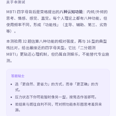
关于本测试
MBTI 四字母背后是荣格提出的
八种认知功能
：内倾/外倾的
思考、情感、感觉、直觉。每个人理论上都有八种功能，但
使用频率不同，形成「功能栈」（主导、辅助、第三、劣势
等）。
本测验用 32 题估算八种功能的相对强度，再与 16 型的典型
栈比对，给出最接近的四字母类型。它比「二分题测
MBTI」更贴近心理机制，但仍属自测娱乐，不能替代专业施
测。
答题贴士
选「更自然、更省力」的方式，而非「更正确」的方
式。
压力状态下你可能暂时像另一型，按常态作答即可。
若结果与既往自判不同，可对照功能条形图思考差异来
源。