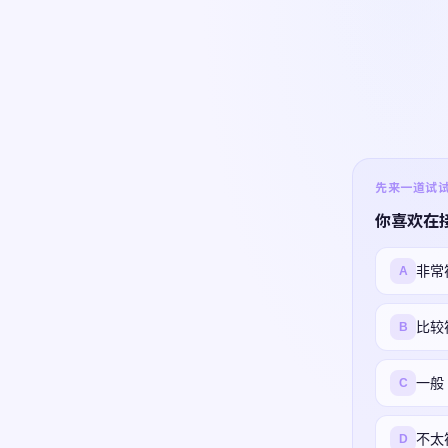
先来一道试试 ·
你喜欢在
非常
A
比较
B
一般
C
不太
D