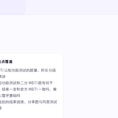
重点覆盖
BTI 认知功能测试的题量、时长与结
解读
知功能测试和二分 MBTI 题有何不
、结果一定和官方 MBTI 一致吗、需
心理学基础吗
完后的结果链接、分享图与同类测试
荐