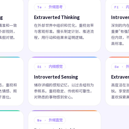
Te · 外倾思考
Fi · 
ng
Extraverted Thinking
Introve
精准和一致
在外部世界中组织和优化，重视效率
深刻的内
外部规则，
与客观标准。擅长制定计划、推进流
重要"有
真假对错。
程，用行动和结果来证明逻辑。
但内敛，
高标准。
Si · 内倾感觉
Se · 
Introverted Sensing
Extrave
态，重视和
储存详细的感知记忆，以过去经验为
高度活在
达情感、照
参照系。重视稳定、传统和可靠性，
锐。享受
于首位。
对熟悉的事物感到安心。
喜欢探索
Ne · 外倾直觉