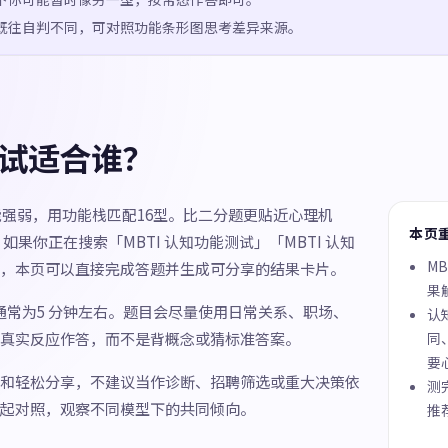
既往自判不同，可对照功能条形图思考差异来源。
测试适合谁？
功能强弱，用功能栈匹配16型。比二分题更贴近心理机
本页
果你正在搜索「MBTI 认知功能测试」「MBTI 认知
M
，本页可以直接完成答题并生成可分享的结果卡片。
果
间通常为5 分钟左右。题目会尽量使用日常关系、职场、
认
真实反应作答，而不是背概念或猜标准答案。
同
要
和轻松分享，不建议当作诊断、招聘筛选或重大决策依
测
起对照，观察不同模型下的共同倾向。
推