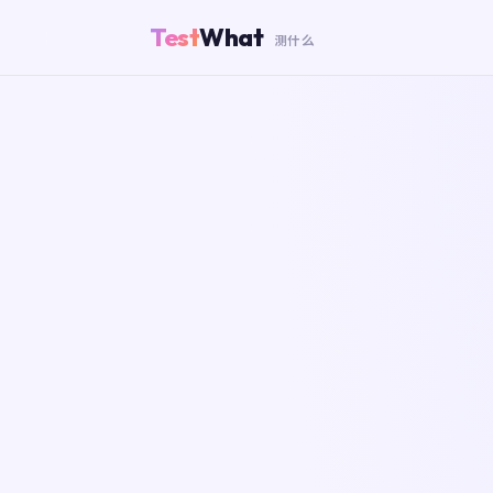
Test
What
测什么