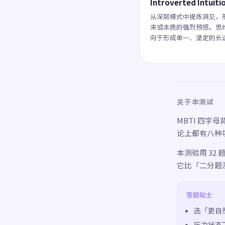
Introverted Intuiti
从深层模式中提炼洞见，
来或本质的强烈预感。思
向于形成单一、坚定的长
关于本测试
MBTI 四字
论上都有八种
本测验用 32
它比「二分题
答题贴士
选「更自
压力状态