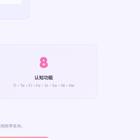
8
认知功能
Ti·Te·Fi·Fe·Si·Se·Ni·Ne
使用频率各异。