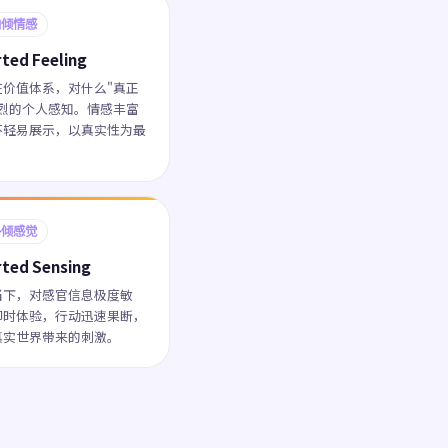
内倾情感
rted Feeling
在价值体系，对什么"真正
强烈的个人感知。情感丰富
不轻易展示，以真实性为最
外倾感觉
rted Sensing
当下，对感官信息极度敏
即时体验，行动迅速果断，
真实世界带来的刺激。