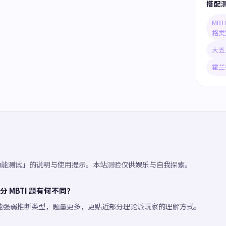
搭配
MB
格类
大五
霍兰
知功能测试」的说明与使用提示。本站测验仅供娱乐与自我探索。
 MBTI 题有何不同？
能强弱推断类型，题量更多，更贴近部分理论派玩家的理解方式。