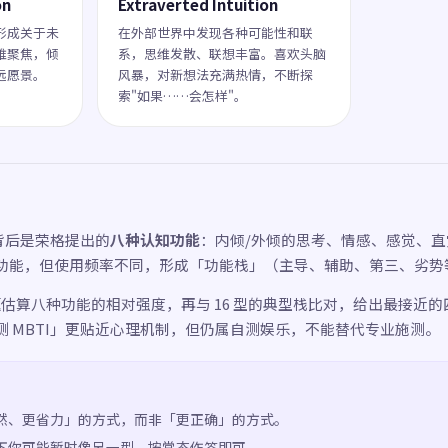
on
Extraverted Intuition
形成关于未
在外部世界中发现各种可能性和联
维聚焦，倾
系，思维发散、联想丰富。喜欢头脑
远愿景。
风暴，对新想法充满热情，不断探
索"如果……会怎样"。
母背后是荣格提出的
八种认知功能
：内倾/外倾的思考、情感、感觉、
功能，但使用频率不同，形成「功能栈」（主导、辅助、第三、劣势
 题估算八种功能的相对强度，再与 16 型的典型栈比对，给出最接近
测 MBTI」更贴近心理机制，但仍属自测娱乐，不能替代专业施测。
然、更省力」的方式，而非「更正确」的方式。
下你可能暂时像另一型，按常态作答即可。