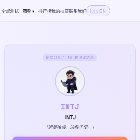
全部测试
图鉴 ▾
排行榜
我的档案
联系我们
🇺🇸
EN
朋友分享了 TA 的测试结果
INTJ
INTJ
「运筹帷幄，决胜千里。」