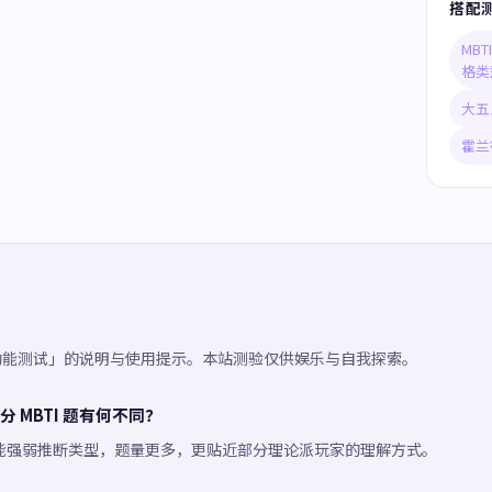
搭配
MB
格类
大五
霍兰
知功能测试」的说明与使用提示。本站测验仅供娱乐与自我探索。
 MBTI 题有何不同？
能强弱推断类型，题量更多，更贴近部分理论派玩家的理解方式。