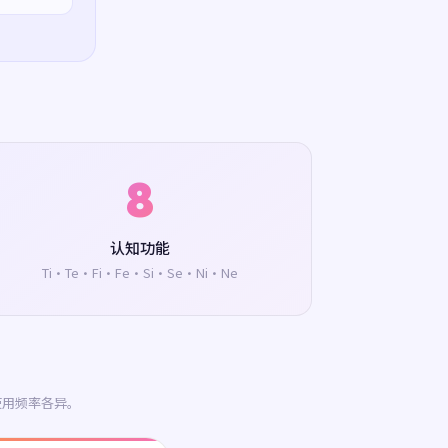
8
认知功能
Ti·Te·Fi·Fe·Si·Se·Ni·Ne
使用频率各异。