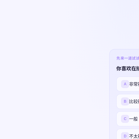
先来一道试试 ·
你喜欢在
非常
A
比较
B
一般
C
不太
D