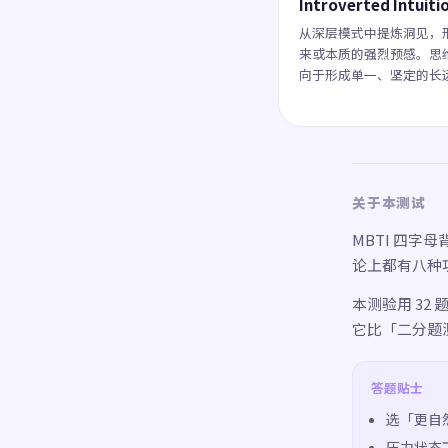
Introverted Intuiti
从深层模式中提炼洞见，
来或本质的强烈预感。思
向于形成单一、坚定的长
关于本测试
MBTI 四字
论上都有八种
本测验用 32
它比「二分题
答题贴士
选「更自
压力状态