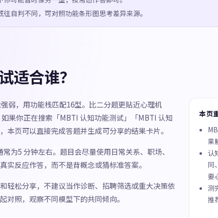
既往自判不同，可对照功能条形图思考差异来源。
测试适合谁？
功能强弱，用功能栈匹配16型。比二分题更贴近心理机
本页
果你正在搜索「MBTI 认知功能测试」「MBTI 认知
M
，本页可以直接完成答题并生成可分享的结果卡片。
果
间通常为5 分钟左右。题目会尽量使用日常关系、职场、
认
真实反应作答，而不是背概念或猜标准答案。
同
要
和轻松分享，不建议当作诊断、招聘筛选或重大决策依
测
起对照，观察不同模型下的共同倾向。
推