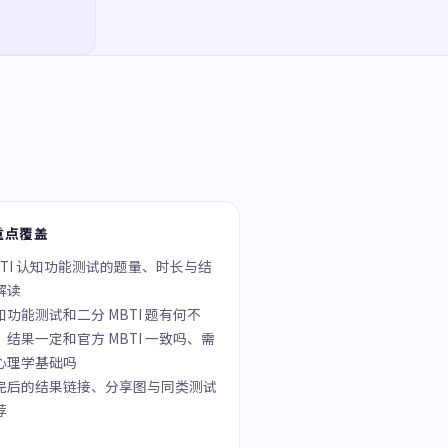
重点覆盖
BTI 认知功能测试的题量、时长与结
解读
知功能测试和二分 MBTI 题有何不
、结果一定和官方 MBTI 一致吗、需
心理学基础吗
完后的结果链接、分享图与同类测试
荐