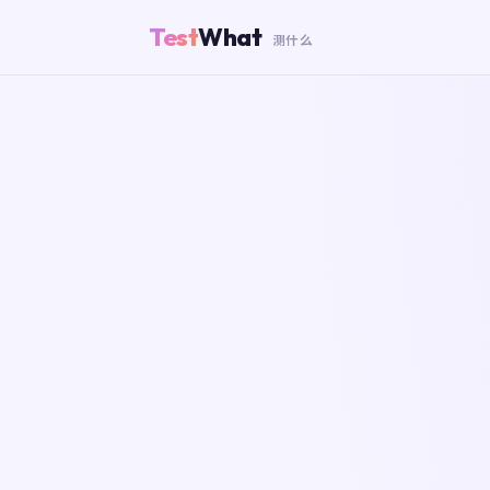
Test
What
测什么