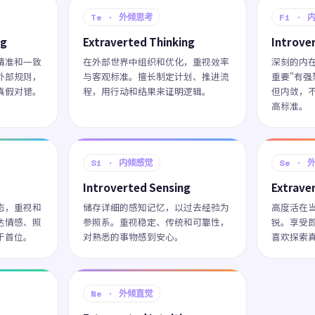
Te · 外倾思考
Fi · 
ng
Extraverted Thinking
Introve
精准和一致
在外部世界中组织和优化，重视效率
深刻的内
外部规则，
与客观标准。擅长制定计划、推进流
重要"有
真假对错。
程，用行动和结果来证明逻辑。
但内敛，
高标准。
Si · 内倾感觉
Se · 
Introverted Sensing
Extrave
态，重视和
储存详细的感知记忆，以过去经验为
高度活在
达情感、照
参照系。重视稳定、传统和可靠性，
锐。享受
于首位。
对熟悉的事物感到安心。
喜欢探索
Ne · 外倾直觉