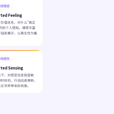
内倾情感
rted Feeling
在价值体系，对什么"真正
强烈的个人感知。情感丰富
不轻易展示，以真实性为最
外倾感觉
rted Sensing
当下，对感官信息极度敏
即时体验，行动迅速果断，
真实世界带来的刺激。