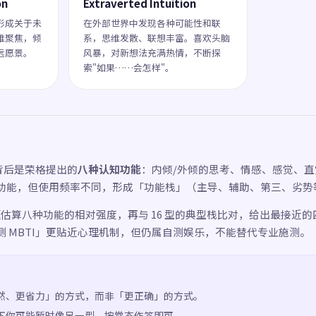
on
Extraverted Intuition
形成关于未
在外部世界中发现各种可能性和联
维聚焦，倾
系，思维发散、联想丰富。喜欢头脑
远愿景。
风暴，对新想法充满热情，不断探
索"如果……会怎样"。
母背后是荣格提出的
八种认知功能
：内倾/外倾的思考、情感、感觉、
功能，但使用频率不同，形成「功能栈」（主导、辅助、第三、劣势
 题估算八种功能的相对强度，再与 16 型的典型栈比对，给出最接近
测 MBTI」更贴近心理机制，但仍属自测娱乐，不能替代专业施测。
然、更省力」的方式，而非「更正确」的方式。
下你可能暂时像另一型，按常态作答即可。