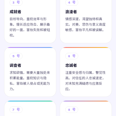
3 号
4 号
成就者
浪漫者
目标导向，重视效率与形
情感深邃，渴望独特和真
象。擅长适应场合、展示最
实。对美、悲伤与意义高度
好的一面，害怕失败和被轻
敏感，害怕平凡和被误解。
视。
5 号
6 号
调查者
忠诚者
求知欲强，需要大量独处来
注重安全感与归属，警觉性
积累能量。重视知识与隐
高。对信任的人忠诚坚定，
私，害怕被人侵占或无能为
对未知充满疑虑与应激反
力。
应。
7 号
8 号