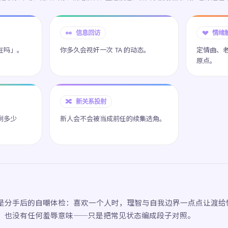
👀 信息回访
💔 情绪
在吗」。
你多久会视奸一次 TA 的动态。
定情曲、
原点。
🔀 新关系投射
剩多少
新人会不会被当成前任的续集选角。
是分手后的自嘲体检：喜欢一个人时，理智与自我边界一点点让渡给
，也没有任何羞辱意味——只是把常见状态编成段子对照。