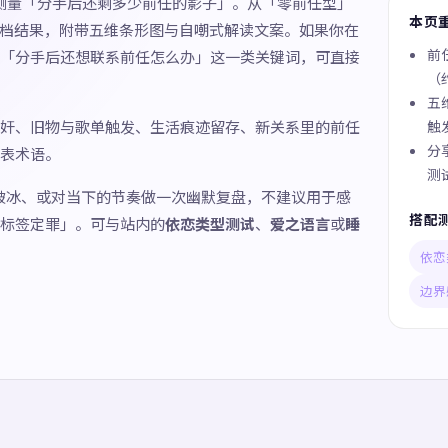
题测量「分手后还剩多少前任的影子」。从「零前任型」
本页
7 档结果，附带五维条形图与自嘲式解读文案。如果你在
前
「分手后还想联系前任怎么办」这一类关键词，可直接
（
五
奸、旧物与歌单触发、生活痕迹留存、新关系里的前任
触
分
表术语。
测
破冰、或对当下的节奏做一次幽默复盘，不建议用于感
搭配
标签定罪」。可与站内的
依恋类型测试
、
爱之语言
或
睡
依恋
边界