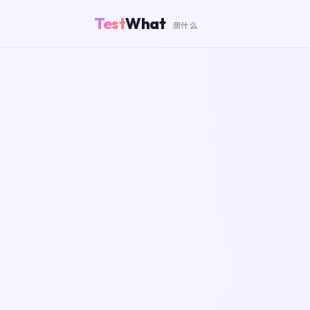
Test
What
测什么