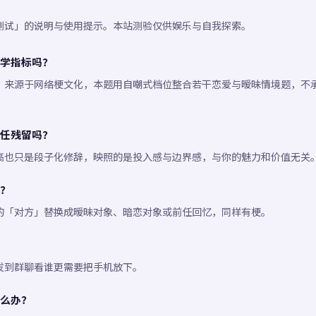
测试」的说明与使用提示。本站测验仅供娱乐与自我探索。
学指标吗？
」来源于网络梗文化，本题用自嘲式档位整合若干恋爱与暧昧情境题，不
任残留吗？
高也只是段子化修辞，映照的是投入感与边界感，与你的魅力和价值无关
？
的「对方」替换成暧昧对象、暗恋对象或前任回忆，同样有梗。
发到群聊看谁更需要把手机放下。
么办？