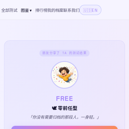
全部测试
图鉴 ▾
排行榜
我的档案
联系我们
🇺🇸
EN
朋友分享了 TA 的测试结果
FREE
🕊️ 零前任型
「你没有需要归档的那段人，一身轻。」