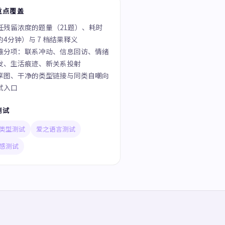
重点覆盖
任残留浓度的题量（21题）、耗时
约4分钟）与 7 档结果释义
维分项：联系冲动、信息回访、情绪
发、生活痕迹、新关系投射
享图、干净的类型链接与同类自嘲向
试入口
测试
类型测试
爱之语言测试
感测试