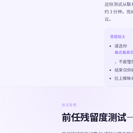
这份测试从联系
约 3 分钟
议。
答题贴士
请选你
最近最真
，不是理
结果仅供娱
拉上暧昧
测试说明
前任残留度测试