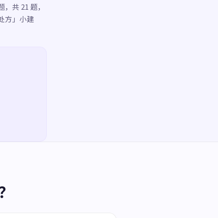
共 21 题，
处方」小建
？