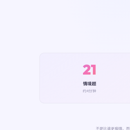
21
情境题
约4分钟
不是比谁更痴情，而