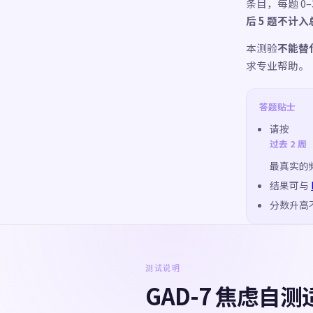
条目，每题 0
后 5 题不计入
本测验
不能替
求专业帮助。
答题贴士
请按
过去 2 周
最真实的
结果可与
分数升高
测试说明
GAD-7 焦虑自