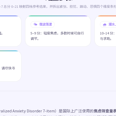
D-7 总分 0–21 映射四档参考结果，并拆出紧张、担忧、躁动、恐惧四个维度条
🌤️ 微波荡漾
🌧️ 潮
轻。
5–9 分：轻度焦虑，多数时候可自行
10–14
调节。
与求助。
号，请尽快寻
ralized Anxiety Disorder 7-item）是国际上广泛使用的
焦虑筛查量