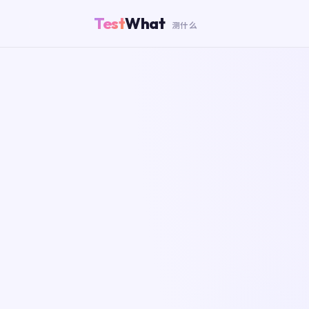
Test
What
测什么