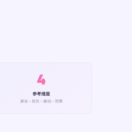
4
参考维度
紧张·担忧·躁动·恐惧