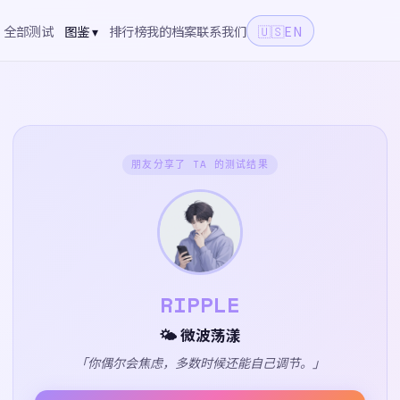
全部测试
图鉴 ▾
排行榜
我的档案
联系我们
🇺🇸
EN
朋友分享了 TA 的测试结果
RIPPLE
🌤️ 微波荡漾
「你偶尔会焦虑，多数时候还能自己调节。」