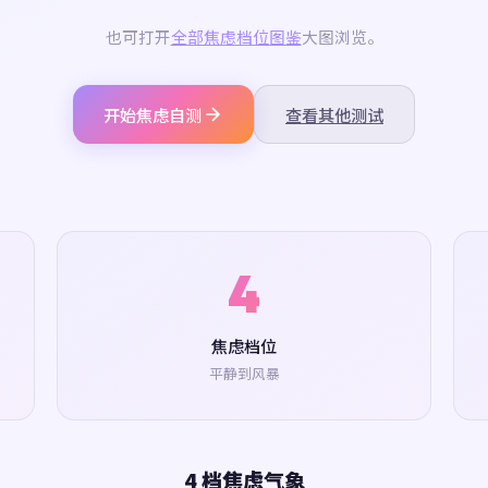
也可打开
全部焦虑档位图鉴
大图浏览。
开始焦虑自测
查看其他测试
4
焦虑档位
平静到风暴
4 档焦虑气象