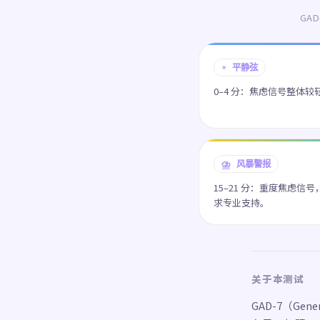
GA
☀️ 平静弦
0–4 分：焦虑信号整体较
⛈️ 风暴警报
15–21 分：重度焦虑信
求专业支持。
关于本测试
GAD-7（Gene