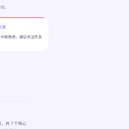
形图。
水上涨
 分：中度焦虑，建议关注作息
表
，共 7 个核心