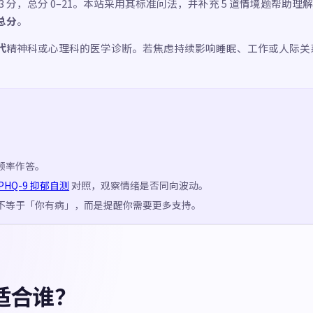
–3 分，总分 0–21。本站采用其标准问法，并补充 5 道情境题帮助
总分
。
代
精神科或心理科的医学诊断。若焦虑持续影响睡眠、工作或人际关
频率作答。
PHQ-9 抑郁自测
对照，观察情绪是否同向波动。
不等于「你有病」，而是提醒你需要更多支持。
测适合谁？