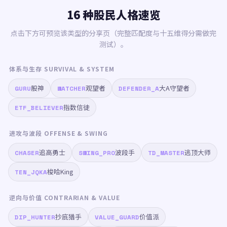
16 种股民人格速览
点击下方可预览该类型的分享页（完整匹配度与十五维得分需做完
测试）。
体系与生存 SURVIVAL & SYSTEM
股神
观望者
大A守望者
GURU
WATCHER
DEFENDER_A
指数信徒
ETF_BELIEVER
进攻与波段 OFFENSE & SWING
追高勇士
波段手
逃顶大师
CHASER
SWING_PRO
TD_MASTER
梭哈King
TEN_JQKA
逆向与价值 CONTRARIAN & VALUE
抄底猎手
价值派
DIP_HUNTER
VALUE_GUARD