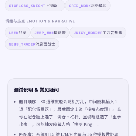
止损骑士
网格禅师
STOPLOSS_KNIGHT
GRID_MONK
情绪与热点 EMOTION & NARRATIVE
韭菜
接盘侠
主力妄想者
LEEK
JEEP_MAN
JUICY_WONDER
消息面战士
NEWS_TRADER
测试说明 & 常见疑问
题目顺序
：30 道维度题会随机打乱，中间随机插入 1
道「配仓情景题」；最后固定 1 道「梭哈态度题」。若
你在配仓题上选了「满仓 + 杠杆」且梭哈题选了「重拳
出击」，可能触发隐藏人格「梭哈 King」。
匹配度
：系统用 15 维 L/M/H 向量与 16 种模板做距离