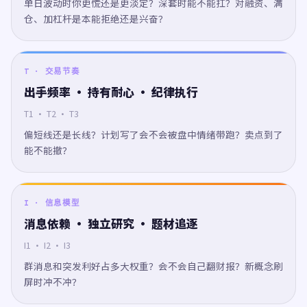
单日波动时你更慌还是更淡定？深套时能不能扛？对融资、满
仓、加杠杆是本能拒绝还是兴奋？
T · 交易节奏
出手频率 · 持有耐心 · 纪律执行
T1 · T2 · T3
偏短线还是长线？计划写了会不会被盘中情绪带跑？卖点到了
能不能撤？
I · 信息模型
消息依赖 · 独立研究 · 题材追逐
I1 · I2 · I3
群消息和突发利好占多大权重？会不会自己翻财报？新概念刷
屏时冲不冲？