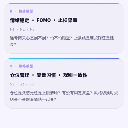
M · 情绪模型
情绪稳定 · FOMO · 止损果断
M1 · M2 · M3
连亏两天心态崩不崩？怕不怕踏空？止损线是硬规则还是建
议？
S · 策略模型
仓位管理 · 复盘习惯 · 规则一致性
S1 · S2 · S3
仓位是凭感觉还是上限清晰？有没有固定复盘？风格切换时规
则会不会跟着情绪一起变？