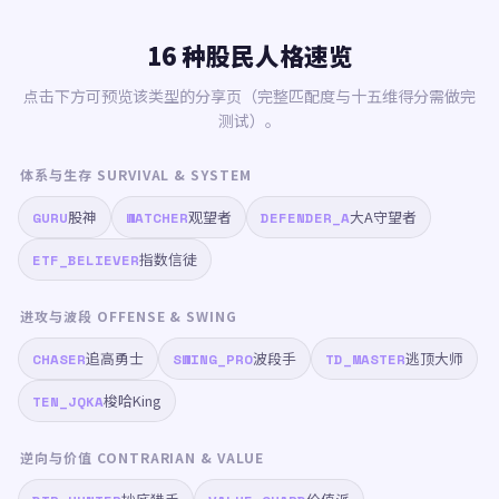
16 种股民人格速览
点击下方可预览该类型的分享页（完整匹配度与十五维得分需做完
测试）。
体系与生存 SURVIVAL & SYSTEM
股神
观望者
大A守望者
GURU
WATCHER
DEFENDER_A
指数信徒
ETF_BELIEVER
进攻与波段 OFFENSE & SWING
追高勇士
波段手
逃顶大师
CHASER
SWING_PRO
TD_MASTER
梭哈King
TEN_JQKA
逆向与价值 CONTRARIAN & VALUE