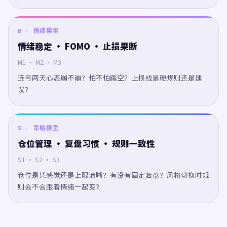
M · 情绪模型
情绪稳定 · FOMO · 止损果断
M1 · M2 · M3
连亏两天心态崩不崩？怕不怕踏空？止损线是硬规则还是建
议？
S · 策略模型
仓位管理 · 复盘习惯 · 规则一致性
S1 · S2 · S3
仓位是凭感觉还是上限清晰？有没有固定复盘？风格切换时规
则会不会跟着情绪一起变？