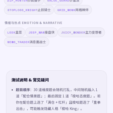
抄底猎手
价值派
DIP_HUNTER
VALUE_GUARD
止损骑士
网格禅师
STOPLOSS_KNIGHT
GRID_MONK
情绪与热点 EMOTION & NARRATIVE
韭菜
接盘侠
主力妄想者
LEEK
JEEP_MAN
JUICY_WONDER
消息面战士
NEWS_TRADER
测试说明 & 常见疑问
题目顺序
：30 道维度题会随机打乱，中间随机插入 1
道「配仓情景题」；最后固定 1 道「梭哈态度题」。若
你在配仓题上选了「满仓 + 杠杆」且梭哈题选了「重拳
出击」，可能触发隐藏人格「梭哈 King」。