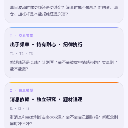
单日波动时你更慌还是更淡定？深套时能不能扛？对融资、满
仓、加杠杆是本能拒绝还是兴奋？
T · 交易节奏
出手频率 · 持有耐心 · 纪律执行
T1 · T2 · T3
偏短线还是长线？计划写了会不会被盘中情绪带跑？卖点到了
能不能撤？
I · 信息模型
消息依赖 · 独立研究 · 题材追逐
I1 · I2 · I3
群消息和突发利好占多大权重？会不会自己翻财报？新概念刷
屏时冲不冲？