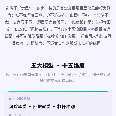
它借用「类型学」的壳，装的是
真实交易场景里常见的行为倾
向
：扛不扛得住回撤、追不追热点、止损拖不拖、仓位散不
散、复盘写不写。 题目语言偏段子，但维度设计是：先把你画
成一条 15 维「风格曲线」，再和 16 个预设股民人格做最接近
匹配，并可能触发
隐藏「梭哈 King」
彩蛋。 适合用来和好友互
相吐槽、对照复盘，不适合当作选股或加杠杆的依据。
五大模型 · 十五维度
每一维在结果里会落在 L / M / H 三档（低 / 中 / 高），组合起来就
是你的交易风格画像。
R · 风险模型
风险承受 · 回撤耐受 · 杠杆冲动
R1 · R2 · R3