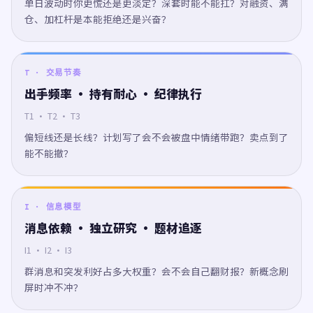
单日波动时你更慌还是更淡定？深套时能不能扛？对融资、满
仓、加杠杆是本能拒绝还是兴奋？
T · 交易节奏
出手频率 · 持有耐心 · 纪律执行
T1 · T2 · T3
偏短线还是长线？计划写了会不会被盘中情绪带跑？卖点到了
能不能撤？
I · 信息模型
消息依赖 · 独立研究 · 题材追逐
I1 · I2 · I3
群消息和突发利好占多大权重？会不会自己翻财报？新概念刷
屏时冲不冲？