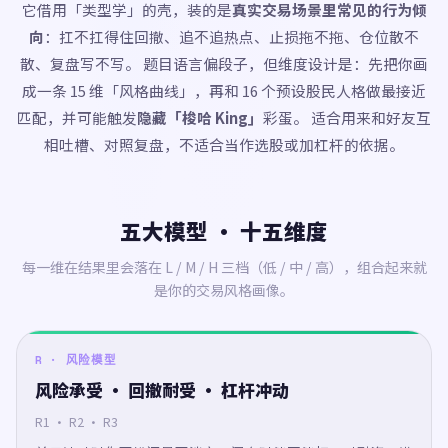
它借用「类型学」的壳，装的是
真实交易场景里常见的行为倾
向
：扛不扛得住回撤、追不追热点、止损拖不拖、仓位散不
散、复盘写不写。 题目语言偏段子，但维度设计是：先把你画
成一条 15 维「风格曲线」，再和 16 个预设股民人格做最接近
匹配，并可能触发
隐藏「梭哈 King」
彩蛋。 适合用来和好友互
相吐槽、对照复盘，不适合当作选股或加杠杆的依据。
五大模型 · 十五维度
每一维在结果里会落在 L / M / H 三档（低 / 中 / 高），组合起来就
是你的交易风格画像。
R · 风险模型
风险承受 · 回撤耐受 · 杠杆冲动
R1 · R2 · R3