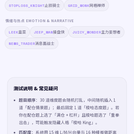
止损骑士
网格禅师
STOPLOSS_KNIGHT
GRID_MONK
情绪与热点 EMOTION & NARRATIVE
韭菜
接盘侠
主力妄想者
LEEK
JEEP_MAN
JUICY_WONDER
消息面战士
NEWS_TRADER
测试说明 & 常见疑问
题目顺序
：30 道维度题会随机打乱，中间随机插入 1
道「配仓情景题」；最后固定 1 道「梭哈态度题」。若
你在配仓题上选了「满仓 + 杠杆」且梭哈题选了「重拳
出击」，可能触发隐藏人格「梭哈 King」。
匹配度
：系统用 15 维 L/M/H 向量与 16 种模板做距离