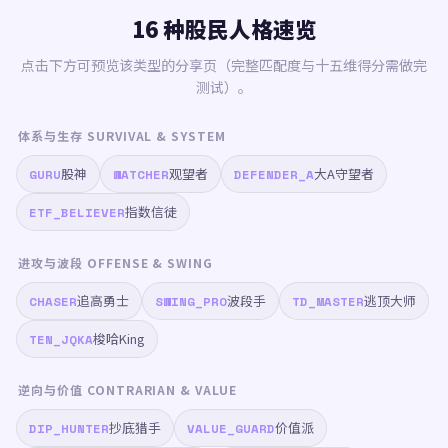
16 种股民人格速览
点击下方可预览该类型的分享页（完整匹配度与十五维得分需做完
测试）。
体系与生存 SURVIVAL & SYSTEM
股神
观望者
大A守望者
GURU
WATCHER
DEFENDER_A
指数信徒
ETF_BELIEVER
进攻与波段 OFFENSE & SWING
追高勇士
波段手
逃顶大师
CHASER
SWING_PRO
TD_MASTER
梭哈King
TEN_JQKA
逆向与价值 CONTRARIAN & VALUE
抄底猎手
价值派
DIP_HUNTER
VALUE_GUARD