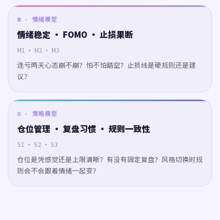
M · 情绪模型
情绪稳定 · FOMO · 止损果断
M1 · M2 · M3
连亏两天心态崩不崩？怕不怕踏空？止损线是硬规则还是建
议？
S · 策略模型
仓位管理 · 复盘习惯 · 规则一致性
S1 · S2 · S3
仓位是凭感觉还是上限清晰？有没有固定复盘？风格切换时规
则会不会跟着情绪一起变？