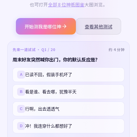
也可打开
全部 8 位神祇图鉴
大图浏览。
开始测我是哪位神
查看其他测试
先来一道试试 · Q1 / 20
约 4 分钟
周末好友突然喊你出门，你的默认反应是？
已读不回，假装手机坏了
A
看是谁、看去哪，犹豫半天
B
行啊，出去透透气
C
冲！我连穿什么都想好了
D