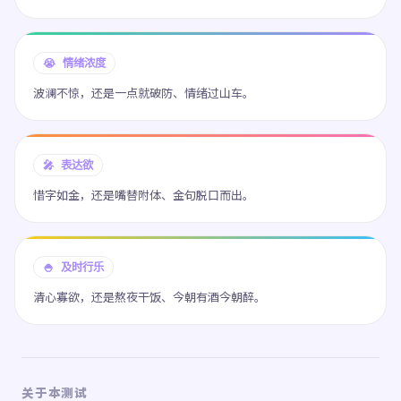
😭 情绪浓度
波澜不惊，还是一点就破防、情绪过山车。
🎤 表达欲
惜字如金，还是嘴替附体、金句脱口而出。
🍚 及时行乐
清心寡欲，还是熬夜干饭、今朝有酒今朝醉。
关于本测试