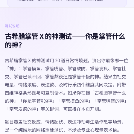
测试说明
古希腊掌管 X 的神测试——你是掌管什么
的神？
古希腊掌管 X 的神测试用 20 道日常情境题，测出你最像哪一位
「神」：掌管摸鱼、掌管嘴替、掌管破防、掌管发疯、掌管社
交、掌管已读不回、掌管熬夜还是掌管干饭的神。结果由社交
电量、情绪浓度、表达欲、及时行乐四个维度共同决定，附带
四维神格条形图与可复制话术。如果你在搜「古希腊掌管什么
的神」「你是掌管X的神」「掌管摸鱼的神」「掌管嘴替的神」
「掌管发疯的神」等关键词，可直接在本页开测。
题目覆盖社交反应、情绪起伏、表达冲动与生活作息等场景，
是一个纯娱乐的网络热梗测试，不涉及专业心理量表术语。