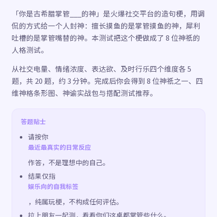
「你是古希腊掌管___的神」是火爆社交平台的造句梗，用调
侃的方式给一个人封神：擅长摸鱼的是掌管摸鱼的神，犀利
吐槽的是掌管嘴替的神。本测试把这个梗做成了 8 位神祇的
人格测试。
从社交电量、情绪浓度、表达欲、及时行乐四个维度各 5
题，共 20 题，约 3 分钟。完成后你会得到 8 位神祇之一、四
维神格条形图、神谕实战包与搭配测试推荐。
答题贴士
请按你
最近最真实的日常反应
作答，不是理想中的自己。
结果仅指
娱乐向的自我标签
，纯属玩梗，不构成任何评估。
拉上朋友一起测，看看你们这桌都掌管些什么。