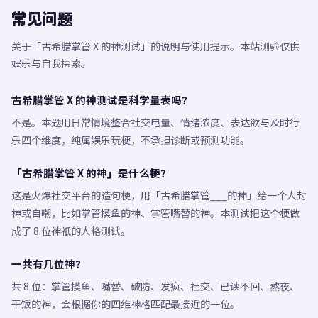
常见问题
关于「古希腊掌管 X 的神测试」的说明与使用提示。本站测验仅供
娱乐与自我探索。
古希腊掌管 X 的神测试是科学量表吗？
不是。本题用日常情境整合社交电量、情绪浓度、表达欲与及时行
乐四个维度，纯属娱乐玩梗，不承担诊断或预测功能。
「古希腊掌管 X 的神」是什么梗？
这是火爆社交平台的造句梗，用「古希腊掌管___的神」给一个人封
神或自嘲，比如掌管摸鱼的神、掌管嘴替的神。本测试把这个梗做
成了 8 位神祇的人格测试。
一共有几位神？
共 8 位：掌管摸鱼、嘴替、破防、发疯、社交、已读不回、熬夜、
干饭的神，会根据你的四维神格匹配最接近的一位。