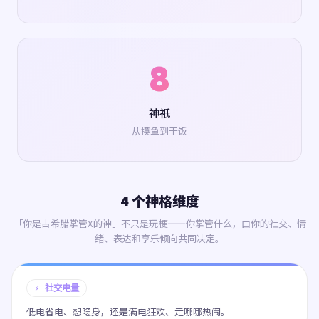
8
神祇
从摸鱼到干饭
4 个神格维度
「你是古希腊掌管X的神」不只是玩梗——你掌管什么，由你的社交、情
绪、表达和享乐倾向共同决定。
⚡ 社交电量
低电省电、想隐身，还是满电狂欢、走哪哪热闹。