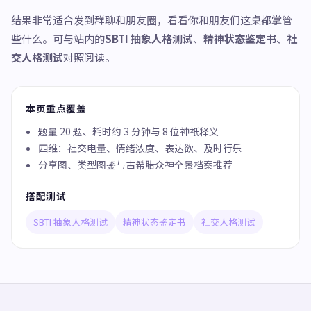
结果非常适合发到群聊和朋友圈，看看你和朋友们这桌都掌管
些什么。可与站内的
SBTI 抽象人格测试
、
精神状态鉴定书
、
社
交人格测试
对照阅读。
本页重点覆盖
题量 20 题、耗时约 3 分钟与 8 位神祇释义
四维：社交电量、情绪浓度、表达欲、及时行乐
分享图、类型图鉴与古希腊众神全景档案推荐
搭配测试
SBTI 抽象人格测试
精神状态鉴定书
社交人格测试