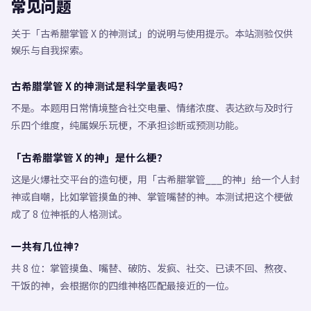
常见问题
关于「古希腊掌管 X 的神测试」的说明与使用提示。本站测验仅供
娱乐与自我探索。
古希腊掌管 X 的神测试是科学量表吗？
不是。本题用日常情境整合社交电量、情绪浓度、表达欲与及时行
乐四个维度，纯属娱乐玩梗，不承担诊断或预测功能。
「古希腊掌管 X 的神」是什么梗？
这是火爆社交平台的造句梗，用「古希腊掌管___的神」给一个人封
神或自嘲，比如掌管摸鱼的神、掌管嘴替的神。本测试把这个梗做
成了 8 位神祇的人格测试。
一共有几位神？
共 8 位：掌管摸鱼、嘴替、破防、发疯、社交、已读不回、熬夜、
干饭的神，会根据你的四维神格匹配最接近的一位。