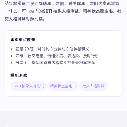
结果非常适合发到群聊和朋友圈，看看你和朋友们这桌都掌管
些什么。可与站内的
SBTI 抽象人格测试
、
精神状态鉴定书
、
社
交人格测试
对照阅读。
本页重点覆盖
题量 20 题、耗时约 3 分钟与 8 位神祇释义
四维：社交电量、情绪浓度、表达欲、及时行乐
分享图、类型图鉴与古希腊众神全景档案推荐
搭配测试
SBTI 抽象人格测试
精神状态鉴定书
社交人格测试