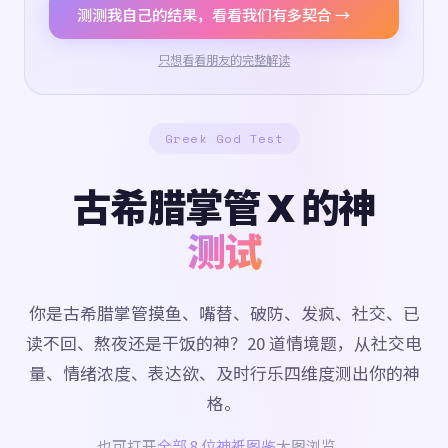
测测我自己的结果，看看我们有多契合 →
只想看看朋友的完整解读
Greek God Test
古希腊掌管 X 的神
测试
你是古希腊掌管摸鱼、嘴替、破防、发疯、社交、已
读不回、熬夜还是干饭的神？20 道情境题，从社交电
量、情绪浓度、表达欲、及时行乐四维度测出你的神
格。
也可打开
全部 8 位神祇图鉴
大图浏览。