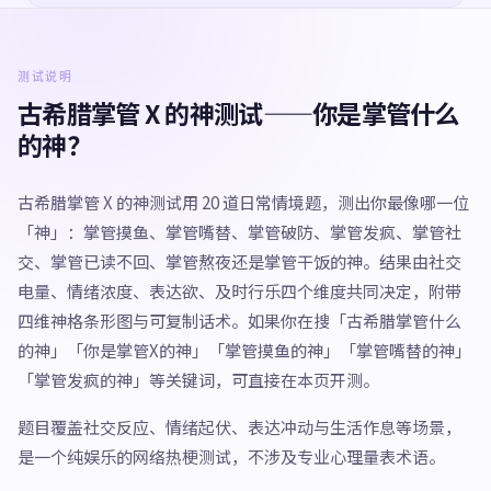
测试说明
古希腊掌管 X 的神测试——你是掌管什么
的神？
古希腊掌管 X 的神测试用 20 道日常情境题，测出你最像哪一位
「神」：掌管摸鱼、掌管嘴替、掌管破防、掌管发疯、掌管社
交、掌管已读不回、掌管熬夜还是掌管干饭的神。结果由社交
电量、情绪浓度、表达欲、及时行乐四个维度共同决定，附带
四维神格条形图与可复制话术。如果你在搜「古希腊掌管什么
的神」「你是掌管X的神」「掌管摸鱼的神」「掌管嘴替的神」
「掌管发疯的神」等关键词，可直接在本页开测。
题目覆盖社交反应、情绪起伏、表达冲动与生活作息等场景，
是一个纯娱乐的网络热梗测试，不涉及专业心理量表术语。