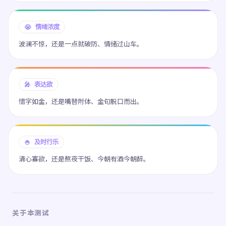
😭 情绪浓度
波澜不惊，还是一点就破防、情绪过山车。
🎤 表达欲
惜字如金，还是嘴替附体、金句脱口而出。
🍚 及时行乐
清心寡欲，还是熬夜干饭、今朝有酒今朝醉。
关于本测试