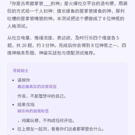
「你是古希腊掌管___的神」是火爆社交平台的造句梗，用调
侃的方式给一个人封神：擅长摸鱼的是掌管摸鱼的神，犀利
吐槽的是掌管嘴替的神。本测试把这个梗做成了 8 位神祇的
人格测试。
从社交电量、情绪浓度、表达欲、及时行乐四个维度各 5
题，共 20 题，约 3 分钟。完成后你会得到 8 位神祇之一、四
维神格条形图、神谕实战包与搭配测试推荐。
答题贴士
请按你
最近最真实的日常反应
作答，不是理想中的自己。
结果仅指
娱乐向的自我标签
，纯属玩梗，不构成任何评估。
拉上朋友一起测，看看你们这桌都掌管些什么。