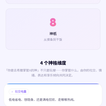
8
神祇
从摸鱼到干饭
4 个神格维度
「你是古希腊掌管X的神」不只是玩梗——你掌管什么，由你的社交、情
绪、表达和享乐倾向共同决定。
⚡ 社交电量
低电省电、想隐身，还是满电狂欢、走哪哪热闹。