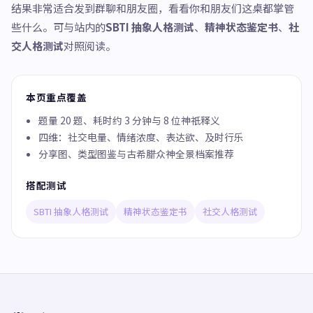
结果非常适合发到群聊和朋友圈，看看你和朋友们这桌都掌管
些什么。可与站内的
SBTI 抽象人格测试
、
精神状态鉴定书
、
社
交人格测试
对照阅读。
本页重点覆盖
题量 20 题、耗时约 3 分钟与 8 位神祇释义
四维：社交电量、情绪浓度、表达欲、及时行乐
分享图、类型图鉴与古希腊众神全景档案推荐
搭配测试
SBTI 抽象人格测试
精神状态鉴定书
社交人格测试