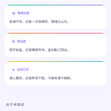
😭 情绪浓度
波澜不惊，还是一点就破防、情绪过山车。
🎤 表达欲
惜字如金，还是嘴替附体、金句脱口而出。
🍚 及时行乐
清心寡欲，还是熬夜干饭、今朝有酒今朝醉。
关于本测试