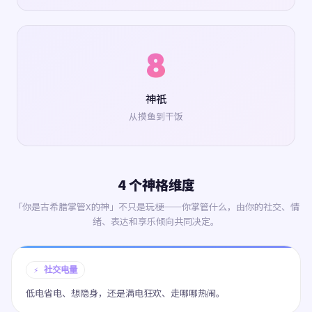
8
神祇
从摸鱼到干饭
4 个神格维度
「你是古希腊掌管X的神」不只是玩梗——你掌管什么，由你的社交、情
绪、表达和享乐倾向共同决定。
⚡ 社交电量
低电省电、想隐身，还是满电狂欢、走哪哪热闹。