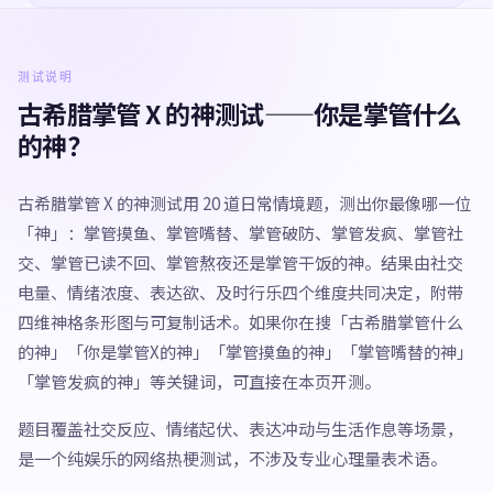
测试说明
古希腊掌管 X 的神测试——你是掌管什么
的神？
古希腊掌管 X 的神测试用 20 道日常情境题，测出你最像哪一位
「神」：掌管摸鱼、掌管嘴替、掌管破防、掌管发疯、掌管社
交、掌管已读不回、掌管熬夜还是掌管干饭的神。结果由社交
电量、情绪浓度、表达欲、及时行乐四个维度共同决定，附带
四维神格条形图与可复制话术。如果你在搜「古希腊掌管什么
的神」「你是掌管X的神」「掌管摸鱼的神」「掌管嘴替的神」
「掌管发疯的神」等关键词，可直接在本页开测。
题目覆盖社交反应、情绪起伏、表达冲动与生活作息等场景，
是一个纯娱乐的网络热梗测试，不涉及专业心理量表术语。