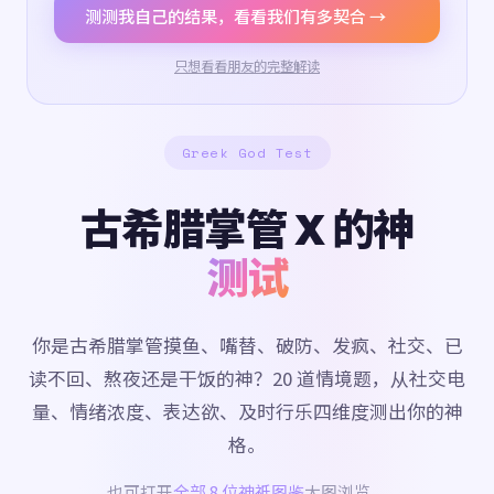
测测我自己的结果，看看我们有多契合 →
只想看看朋友的完整解读
Greek God Test
古希腊掌管 X 的神
测试
你是古希腊掌管摸鱼、嘴替、破防、发疯、社交、已
读不回、熬夜还是干饭的神？20 道情境题，从社交电
量、情绪浓度、表达欲、及时行乐四维度测出你的神
格。
也可打开
全部 8 位神祇图鉴
大图浏览。