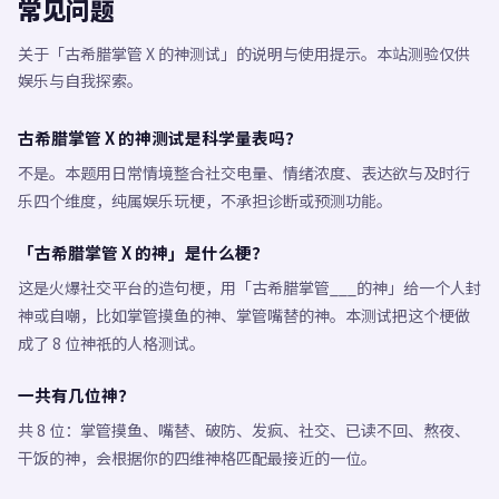
常见问题
关于「古希腊掌管 X 的神测试」的说明与使用提示。本站测验仅供
娱乐与自我探索。
古希腊掌管 X 的神测试是科学量表吗？
不是。本题用日常情境整合社交电量、情绪浓度、表达欲与及时行
乐四个维度，纯属娱乐玩梗，不承担诊断或预测功能。
「古希腊掌管 X 的神」是什么梗？
这是火爆社交平台的造句梗，用「古希腊掌管___的神」给一个人封
神或自嘲，比如掌管摸鱼的神、掌管嘴替的神。本测试把这个梗做
成了 8 位神祇的人格测试。
一共有几位神？
共 8 位：掌管摸鱼、嘴替、破防、发疯、社交、已读不回、熬夜、
干饭的神，会根据你的四维神格匹配最接近的一位。