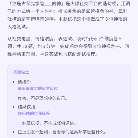
「你是古希腊掌管___的神」是火爆社交平台的造句梗，用调
侃的方式给一个人封神：擅长摸鱼的是掌管摸鱼的神，犀利
吐槽的是掌管嘴替的神。本测试把这个梗做成了 8 位神祇的
人格测试。
从社交电量、情绪浓度、表达欲、及时行乐四个维度各 5
题，共 20 题，约 3 分钟。完成后你会得到 8 位神祇之一、四
维神格条形图、神谕实战包与搭配测试推荐。
答题贴士
请按你
最近最真实的日常反应
作答，不是理想中的自己。
结果仅指
娱乐向的自我标签
，纯属玩梗，不构成任何评估。
拉上朋友一起测，看看你们这桌都掌管些什么。