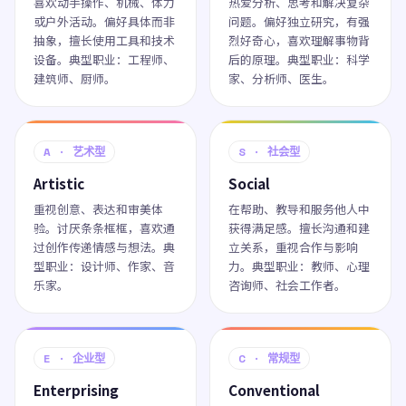
喜欢动手操作、机械、体力
热爱分析、思考和解决复杂
或户外活动。偏好具体而非
问题。偏好独立研究，有强
抽象，擅长使用工具和技术
烈好奇心，喜欢理解事物背
设备。典型职业：工程师、
后的原理。典型职业：科学
建筑师、厨师。
家、分析师、医生。
A · 艺术型
S · 社会型
Artistic
Social
重视创意、表达和审美体
在帮助、教导和服务他人中
验。讨厌条条框框，喜欢通
获得满足感。擅长沟通和建
过创作传递情感与想法。典
立关系，重视合作与影响
型职业：设计师、作家、音
力。典型职业：教师、心理
乐家。
咨询师、社会工作者。
E · 企业型
C · 常规型
Enterprising
Conventional