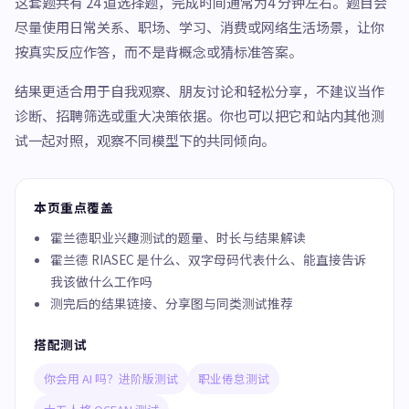
这套题共有 24 道选择题，完成时间通常为4 分钟左右。题目会
尽量使用日常关系、职场、学习、消费或网络生活场景，让你
按真实反应作答，而不是背概念或猜标准答案。
结果更适合用于自我观察、朋友讨论和轻松分享，不建议当作
诊断、招聘筛选或重大决策依据。你也可以把它和站内其他测
试一起对照，观察不同模型下的共同倾向。
本页重点覆盖
霍兰德职业兴趣测试的题量、时长与结果解读
霍兰德 RIASEC 是什么、双字母码代表什么、能直接告诉
我该做什么工作吗
测完后的结果链接、分享图与同类测试推荐
搭配测试
你会用 AI 吗？进阶版测试
职业倦怠测试