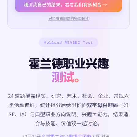
测测我自己的结果，看看我们有多契合 →
只想看看朋友的完整解读
Holland RIASEC Test
霍兰德职业兴趣
测试。
24 道题覆盖现实、研究、艺术、社会、企业、常规六
类活动偏好，统计得分后给出你的
双字母兴趣码
（如
SE、IA）与典型职业方向说明。兴趣≠能力，结果适
合与技能、价值观一起讨论。
也可打开
全部霍兰德兴趣组合图鉴
大图浏览。