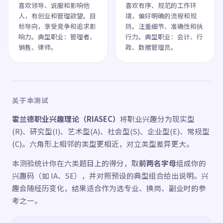
喜欢领导、说服和影响他
喜欢有序、规范的工作环
人，有创业和管理欲望。目
境，偏好明确的流程和规
标导向，享受竞争和追求影
则。注重细节、准确性和执
响力。典型职业：管理者、
行力。典型职业：会计、行
销售、律师。
政、数据管理员。
关于本测试
霍兰德职业兴趣理论（RIASEC）
将职业兴趣分为现实型
(R)、研究型(I)、艺术型(A)、社会型(S)、企业型(E)、常规型
(C)。六角形上相邻的类型更相近，对立类型差异更大。
本测验统计你在六类题目上的得分，取
前两名字母
组成你的
兴趣码（如 IA、SE），并对照预设的典型组合给出说明。兴
趣会随经历变化，结果适合作为选专业、换岗、副业时的参
考之一。