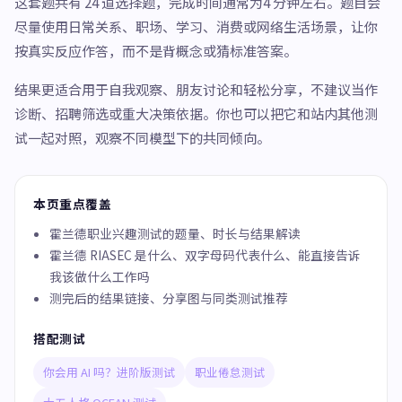
这套题共有 24 道选择题，完成时间通常为4 分钟左右。题目会
尽量使用日常关系、职场、学习、消费或网络生活场景，让你
按真实反应作答，而不是背概念或猜标准答案。
结果更适合用于自我观察、朋友讨论和轻松分享，不建议当作
诊断、招聘筛选或重大决策依据。你也可以把它和站内其他测
试一起对照，观察不同模型下的共同倾向。
本页重点覆盖
霍兰德职业兴趣测试的题量、时长与结果解读
霍兰德 RIASEC 是什么、双字母码代表什么、能直接告诉
我该做什么工作吗
测完后的结果链接、分享图与同类测试推荐
搭配测试
你会用 AI 吗？进阶版测试
职业倦怠测试