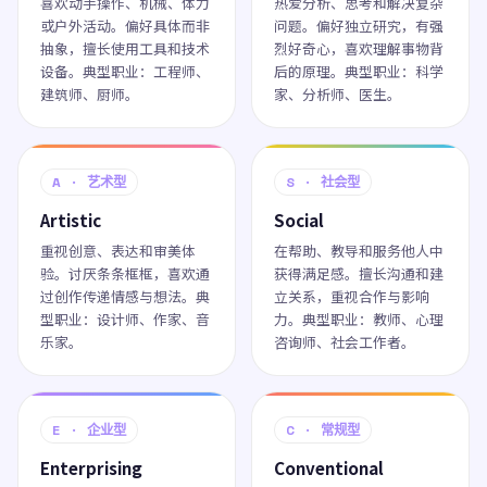
喜欢动手操作、机械、体力
热爱分析、思考和解决复杂
或户外活动。偏好具体而非
问题。偏好独立研究，有强
抽象，擅长使用工具和技术
烈好奇心，喜欢理解事物背
设备。典型职业：工程师、
后的原理。典型职业：科学
建筑师、厨师。
家、分析师、医生。
A · 艺术型
S · 社会型
Artistic
Social
重视创意、表达和审美体
在帮助、教导和服务他人中
验。讨厌条条框框，喜欢通
获得满足感。擅长沟通和建
过创作传递情感与想法。典
立关系，重视合作与影响
型职业：设计师、作家、音
力。典型职业：教师、心理
乐家。
咨询师、社会工作者。
E · 企业型
C · 常规型
Enterprising
Conventional