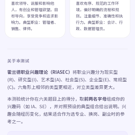
喜欢领导、说服和影响他
喜欢有序、规范的工作环
人，有创业和管理欲望。目
境，偏好明确的流程和规
标导向，享受竞争和追求影
则。注重细节、准确性和执
响力。典型职业：管理者、
行力。典型职业：会计、行
销售、律师。
政、数据管理员。
关于本测试
霍兰德职业兴趣理论（RIASEC）
将职业兴趣分为现实型
(R)、研究型(I)、艺术型(A)、社会型(S)、企业型(E)、常规型
(C)。六角形上相邻的类型更相近，对立类型差异更大。
本测验统计你在六类题目上的得分，取
前两名字母
组成你的
兴趣码（如 IA、SE），并对照预设的典型组合给出说明。兴
趣会随经历变化，结果适合作为选专业、换岗、副业时的参
考之一。