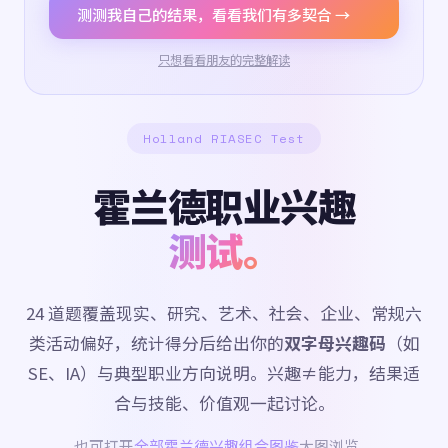
测测我自己的结果，看看我们有多契合 →
只想看看朋友的完整解读
Holland RIASEC Test
霍兰德职业兴趣
测试。
24 道题覆盖现实、研究、艺术、社会、企业、常规六
类活动偏好，统计得分后给出你的
双字母兴趣码
（如
SE、IA）与典型职业方向说明。兴趣≠能力，结果适
合与技能、价值观一起讨论。
也可打开
全部霍兰德兴趣组合图鉴
大图浏览。