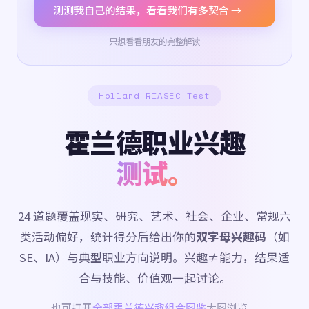
测测我自己的结果，看看我们有多契合 →
只想看看朋友的完整解读
Holland RIASEC Test
霍兰德职业兴趣
测试。
24 道题覆盖现实、研究、艺术、社会、企业、常规六
类活动偏好，统计得分后给出你的
双字母兴趣码
（如
SE、IA）与典型职业方向说明。兴趣≠能力，结果适
合与技能、价值观一起讨论。
也可打开
全部霍兰德兴趣组合图鉴
大图浏览。