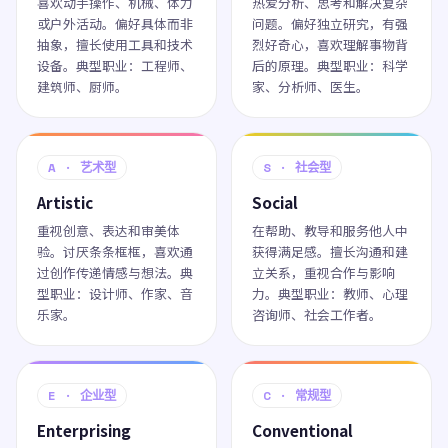
喜欢动手操作、机械、体力
热爱分析、思考和解决复杂
或户外活动。偏好具体而非
问题。偏好独立研究，有强
抽象，擅长使用工具和技术
烈好奇心，喜欢理解事物背
设备。典型职业：工程师、
后的原理。典型职业：科学
建筑师、厨师。
家、分析师、医生。
A · 艺术型
S · 社会型
Artistic
Social
重视创意、表达和审美体
在帮助、教导和服务他人中
验。讨厌条条框框，喜欢通
获得满足感。擅长沟通和建
过创作传递情感与想法。典
立关系，重视合作与影响
型职业：设计师、作家、音
力。典型职业：教师、心理
乐家。
咨询师、社会工作者。
E · 企业型
C · 常规型
Enterprising
Conventional