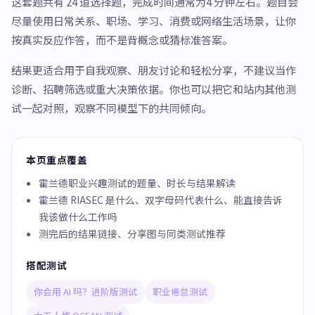
这套题共有 24 道选择题，完成时间通常为4 分钟左右。题目会
尽量使用日常关系、职场、学习、消费或网络生活场景，让你
按真实反应作答，而不是背概念或猜标准答案。
结果更适合用于自我观察、朋友讨论和轻松分享，不建议当作
诊断、招聘筛选或重大决策依据。你也可以把它和站内其他测
试一起对照，观察不同模型下的共同倾向。
本页重点覆盖
霍兰德职业兴趣测试的题量、时长与结果解读
霍兰德 RIASEC 是什么、双字母码代表什么、能直接告诉
我该做什么工作吗
测完后的结果链接、分享图与同类测试推荐
搭配测试
你会用 AI 吗？进阶版测试
职业倦怠测试