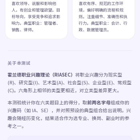
喜欢领导、说服和影响他
喜欢有序、规范的工作环
人，有创业和管理欲望。目
境，偏好明确的流程和规
标导向，享受竞争和追求影
则。注重细节、准确性和执
响力。典型职业：管理者、
行力。典型职业：会计、行
销售、律师。
政、数据管理员。
关于本测试
霍兰德职业兴趣理论（RIASEC）
将职业兴趣分为现实型
(R)、研究型(I)、艺术型(A)、社会型(S)、企业型(E)、常规型
(C)。六角形上相邻的类型更相近，对立类型差异更大。
本测验统计你在六类题目上的得分，取
前两名字母
组成你的
兴趣码（如 IA、SE），并对照预设的典型组合给出说明。兴
趣会随经历变化，结果适合作为选专业、换岗、副业时的参
考之一。