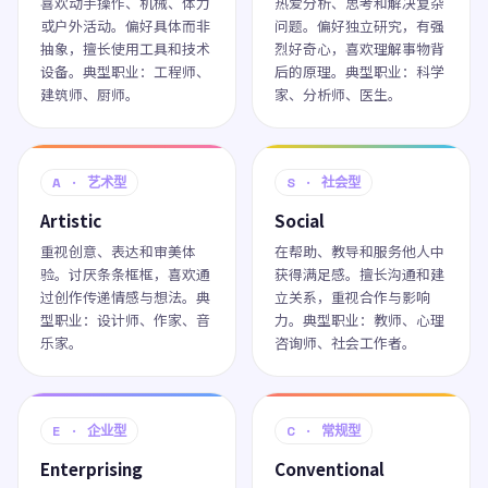
喜欢动手操作、机械、体力
热爱分析、思考和解决复杂
或户外活动。偏好具体而非
问题。偏好独立研究，有强
抽象，擅长使用工具和技术
烈好奇心，喜欢理解事物背
设备。典型职业：工程师、
后的原理。典型职业：科学
建筑师、厨师。
家、分析师、医生。
A · 艺术型
S · 社会型
Artistic
Social
重视创意、表达和审美体
在帮助、教导和服务他人中
验。讨厌条条框框，喜欢通
获得满足感。擅长沟通和建
过创作传递情感与想法。典
立关系，重视合作与影响
型职业：设计师、作家、音
力。典型职业：教师、心理
乐家。
咨询师、社会工作者。
E · 企业型
C · 常规型
Enterprising
Conventional