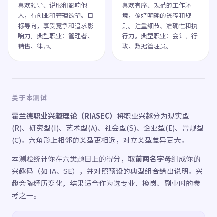
喜欢领导、说服和影响他
喜欢有序、规范的工作环
人，有创业和管理欲望。目
境，偏好明确的流程和规
标导向，享受竞争和追求影
则。注重细节、准确性和执
响力。典型职业：管理者、
行力。典型职业：会计、行
销售、律师。
政、数据管理员。
关于本测试
霍兰德职业兴趣理论（RIASEC）
将职业兴趣分为现实型
(R)、研究型(I)、艺术型(A)、社会型(S)、企业型(E)、常规型
(C)。六角形上相邻的类型更相近，对立类型差异更大。
本测验统计你在六类题目上的得分，取
前两名字母
组成你的
兴趣码（如 IA、SE），并对照预设的典型组合给出说明。兴
趣会随经历变化，结果适合作为选专业、换岗、副业时的参
考之一。