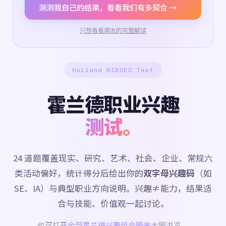
测测我自己的结果，看看我们有多契合 →
只想看看朋友的完整解读
Holland RIASEC Test
霍兰德职业兴趣
测试。
24 道题覆盖现实、研究、艺术、社会、企业、常规六
类活动偏好，统计得分后给出你的
双字母兴趣码
（如
SE、IA）与典型职业方向说明。兴趣≠能力，结果适
合与技能、价值观一起讨论。
也可打开
全部霍兰德兴趣组合图鉴
大图浏览。