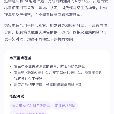
这套题共有 24 道选择题，完成时间通常为4 分钟左右。题目会
尽量使用日常关系、职场、学习、消费或网络生活场景，让你
按真实反应作答，而不是背概念或猜标准答案。
结果更适合用于自我观察、朋友讨论和轻松分享，不建议当作
诊断、招聘筛选或重大决策依据。你也可以把它和站内其他测
试一起对照，观察不同模型下的共同倾向。
本页重点覆盖
霍兰德职业兴趣测试的题量、时长与结果解读
霍兰德 RIASEC 是什么、双字母码代表什么、能直接告诉
我该做什么工作吗
测完后的结果链接、分享图与同类测试推荐
搭配测试
你会用 AI 吗？进阶版测试
职业倦怠测试