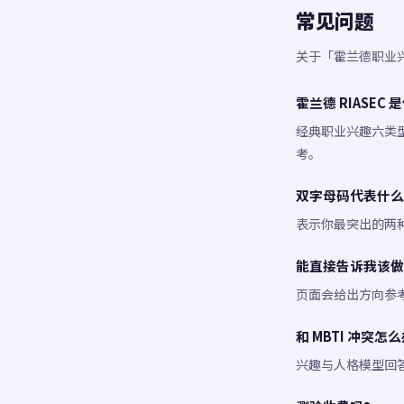
常见问题
关于「霍兰德职业
霍兰德 RIASEC 
经典职业兴趣六类型
考。
双字母码代表什么
表示你最突出的两
能直接告诉我该做
页面会给出方向参
和 MBTI 冲突怎
兴趣与人格模型回