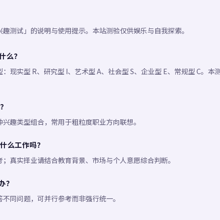
兴趣测试」的说明与使用提示。本站测验仅供娱乐与自我探索。
是什么？
：现实型 R、研究型 I、艺术型 A、社会型 S、企业型 E、常规型 C。
？
种兴趣类型组合，常用于粗粒度职业方向联想。
什么工作吗？
考；真实择业请结合教育背景、市场与个人意愿综合判断。
么办？
答不同问题，可并行参考而非强行统一。