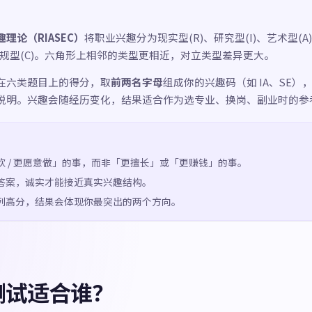
理论（RIASEC）
将职业兴趣分为现实型(R)、研究型(I)、艺术型(A)
常规型(C)。六角形上相邻的类型更相近，对立类型差异更大。
在六类题目上的得分，取
前两名字母
组成你的兴趣码（如 IA、SE）
说明。兴趣会随经历变化，结果适合作为选专业、换岗、副业时的参
欢 / 更愿意做」的事，而非「更擅长」或「更赚钱」的事。
答案，诚实才能接近真实兴趣结构。
列高分，结果会体现你最突出的两个方向。
测试适合谁？