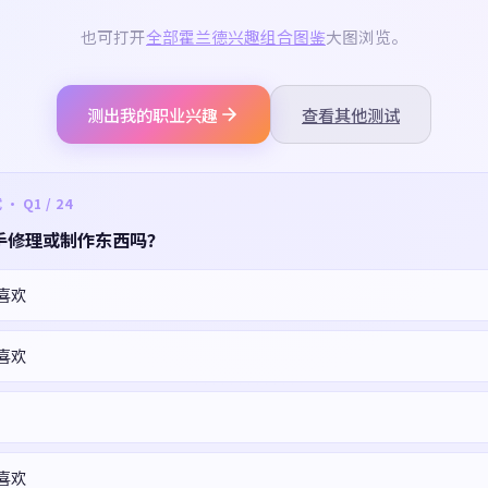
也可打开
全部霍兰德兴趣组合图鉴
大图浏览。
测出我的职业兴趣
查看其他测试
 Q1 / 24
手修理或制作东西吗？
喜欢
喜欢
喜欢