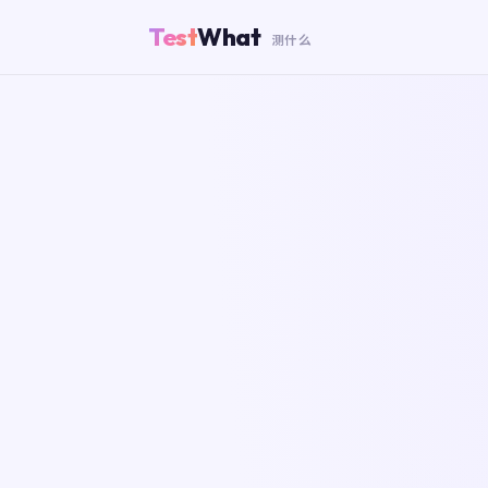
Test
What
测什么