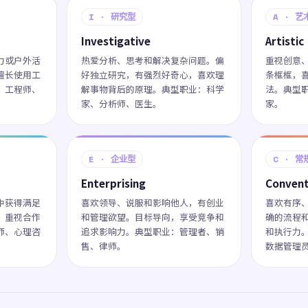
I · 研究型
A · 艺
Investigative
Artistic
力或户外活
热爱分析、思考和解决复杂问题。偏
重视创意
擅长使用工
好独立研究，有强烈好奇心，喜欢理
条框框，
：工程师、
解事物背后的原理。典型职业：科学
法。典型
家、分析师、医生。
家。
E · 企业型
C · 常
Enterprising
Convent
中获得满足
喜欢领导、说服和影响他人，有创业
喜欢有序
，重视合作
和管理欲望。目标导向，享受竞争和
确的流程
师、心理咨
追求影响力。典型职业：管理者、销
和执行力
售、律师。
数据管理