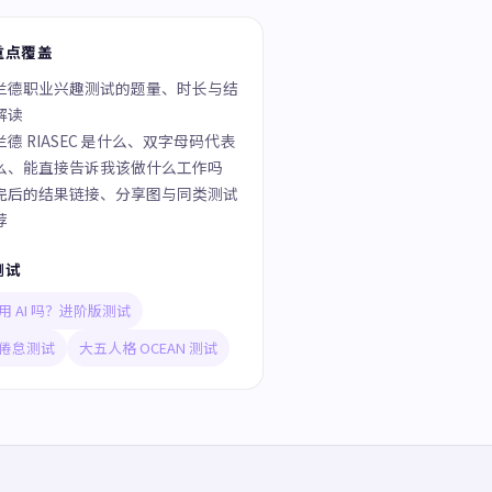
重点覆盖
兰德职业兴趣测试的题量、时长与结
解读
兰德 RIASEC 是什么、双字母码代表
么、能直接告诉我该做什么工作吗
完后的结果链接、分享图与同类测试
荐
测试
用 AI 吗？进阶版测试
倦怠测试
大五人格 OCEAN 测试