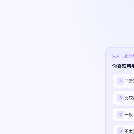
先来一道试试 ·
你喜欢用
非常
A
比较
B
一般
C
不太
D