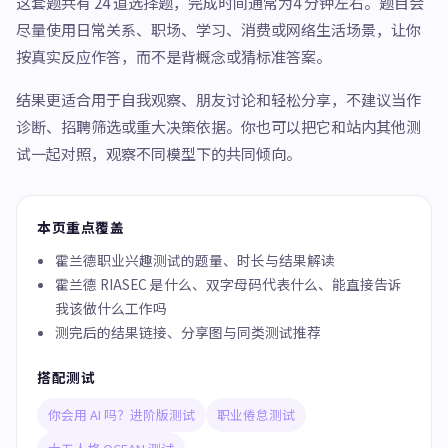
这套题共有 24 道选择题，完成时间通常为4 分钟左右。题目会
尽量使用日常关系、职场、学习、消费或网络生活场景，让你
按真实反应作答，而不是背概念或猜标准答案。
结果更适合用于自我观察、朋友讨论和轻松分享，不建议当作
诊断、招聘筛选或重大决策依据。你也可以把它和站内其他测
试一起对照，观察不同模型下的共同倾向。
本页重点覆盖
霍兰德职业兴趣测试的题量、时长与结果解读
霍兰德 RIASEC 是什么、双字母码代表什么、能直接告诉
我该做什么工作吗
测完后的结果链接、分享图与同类测试推荐
搭配测试
你会用 AI 吗？进阶版测试
职业倦怠测试