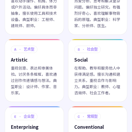
喜欢动手操作、机械、体力
热爱分析、思考和解决复杂
或户外活动。偏好具体而非
问题。偏好独立研究，有强
抽象，擅长使用工具和技术
烈好奇心，喜欢理解事物背
设备。典型职业：工程师、
后的原理。典型职业：科学
建筑师、厨师。
家、分析师、医生。
A · 艺术型
S · 社会型
Artistic
Social
重视创意、表达和审美体
在帮助、教导和服务他人中
验。讨厌条条框框，喜欢通
获得满足感。擅长沟通和建
过创作传递情感与想法。典
立关系，重视合作与影响
型职业：设计师、作家、音
力。典型职业：教师、心理
乐家。
咨询师、社会工作者。
E · 企业型
C · 常规型
Enterprising
Conventional