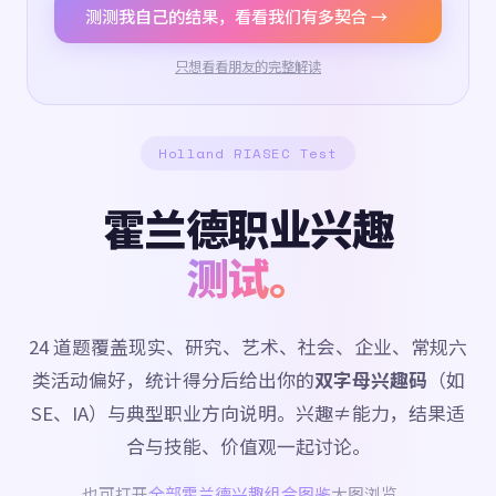
测测我自己的结果，看看我们有多契合 →
只想看看朋友的完整解读
Holland RIASEC Test
霍兰德职业兴趣
测试。
24 道题覆盖现实、研究、艺术、社会、企业、常规六
类活动偏好，统计得分后给出你的
双字母兴趣码
（如
SE、IA）与典型职业方向说明。兴趣≠能力，结果适
合与技能、价值观一起讨论。
也可打开
全部霍兰德兴趣组合图鉴
大图浏览。