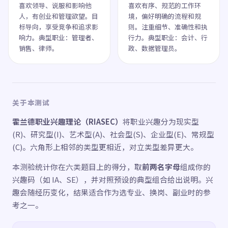
喜欢领导、说服和影响他
喜欢有序、规范的工作环
人，有创业和管理欲望。目
境，偏好明确的流程和规
标导向，享受竞争和追求影
则。注重细节、准确性和执
响力。典型职业：管理者、
行力。典型职业：会计、行
销售、律师。
政、数据管理员。
关于本测试
霍兰德职业兴趣理论（RIASEC）
将职业兴趣分为现实型
(R)、研究型(I)、艺术型(A)、社会型(S)、企业型(E)、常规型
(C)。六角形上相邻的类型更相近，对立类型差异更大。
本测验统计你在六类题目上的得分，取
前两名字母
组成你的
兴趣码（如 IA、SE），并对照预设的典型组合给出说明。兴
趣会随经历变化，结果适合作为选专业、换岗、副业时的参
考之一。