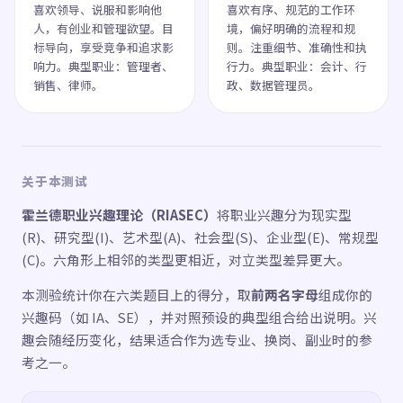
喜欢领导、说服和影响他
喜欢有序、规范的工作环
人，有创业和管理欲望。目
境，偏好明确的流程和规
标导向，享受竞争和追求影
则。注重细节、准确性和执
响力。典型职业：管理者、
行力。典型职业：会计、行
销售、律师。
政、数据管理员。
关于本测试
霍兰德职业兴趣理论（RIASEC）
将职业兴趣分为现实型
(R)、研究型(I)、艺术型(A)、社会型(S)、企业型(E)、常规型
(C)。六角形上相邻的类型更相近，对立类型差异更大。
本测验统计你在六类题目上的得分，取
前两名字母
组成你的
兴趣码（如 IA、SE），并对照预设的典型组合给出说明。兴
趣会随经历变化，结果适合作为选专业、换岗、副业时的参
考之一。