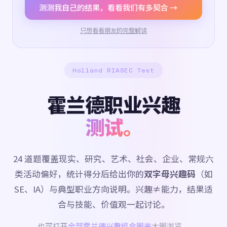
测测我自己的结果，看看我们有多契合 →
只想看看朋友的完整解读
Holland RIASEC Test
霍兰德职业兴趣
测试。
24 道题覆盖现实、研究、艺术、社会、企业、常规六
类活动偏好，统计得分后给出你的
双字母兴趣码
（如
SE、IA）与典型职业方向说明。兴趣≠能力，结果适
合与技能、价值观一起讨论。
也可打开
全部霍兰德兴趣组合图鉴
大图浏览。