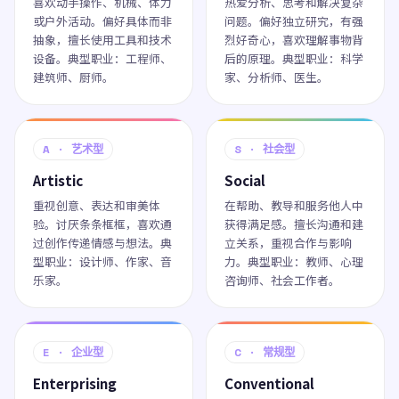
喜欢动手操作、机械、体力
热爱分析、思考和解决复杂
或户外活动。偏好具体而非
问题。偏好独立研究，有强
抽象，擅长使用工具和技术
烈好奇心，喜欢理解事物背
设备。典型职业：工程师、
后的原理。典型职业：科学
建筑师、厨师。
家、分析师、医生。
A · 艺术型
S · 社会型
Artistic
Social
重视创意、表达和审美体
在帮助、教导和服务他人中
验。讨厌条条框框，喜欢通
获得满足感。擅长沟通和建
过创作传递情感与想法。典
立关系，重视合作与影响
型职业：设计师、作家、音
力。典型职业：教师、心理
乐家。
咨询师、社会工作者。
E · 企业型
C · 常规型
Enterprising
Conventional