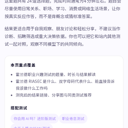
这套题共有 24 道选择题，完成时间通常为4 分钟左右。题目会
尽量使用日常关系、职场、学习、消费或网络生活场景，让你
按真实反应作答，而不是背概念或猜标准答案。
结果更适合用于自我观察、朋友讨论和轻松分享，不建议当作
诊断、招聘筛选或重大决策依据。你也可以把它和站内其他测
试一起对照，观察不同模型下的共同倾向。
本页重点覆盖
霍兰德职业兴趣测试的题量、时长与结果解读
霍兰德 RIASEC 是什么、双字母码代表什么、能直接告诉
我该做什么工作吗
测完后的结果链接、分享图与同类测试推荐
搭配测试
你会用 AI 吗？进阶版测试
职业倦怠测试