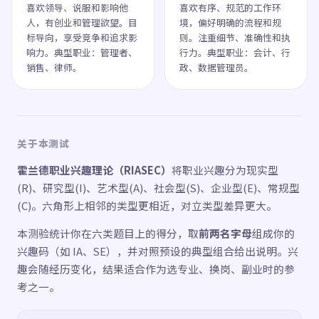
喜欢领导、说服和影响他
喜欢有序、规范的工作环
人，有创业和管理欲望。目
境，偏好明确的流程和规
标导向，享受竞争和追求影
则。注重细节、准确性和执
响力。典型职业：管理者、
行力。典型职业：会计、行
销售、律师。
政、数据管理员。
关于本测试
霍兰德职业兴趣理论（RIASEC）
将职业兴趣分为现实型
(R)、研究型(I)、艺术型(A)、社会型(S)、企业型(E)、常规型
(C)。六角形上相邻的类型更相近，对立类型差异更大。
本测验统计你在六类题目上的得分，取
前两名字母
组成你的
兴趣码（如 IA、SE），并对照预设的典型组合给出说明。兴
趣会随经历变化，结果适合作为选专业、换岗、副业时的参
考之一。