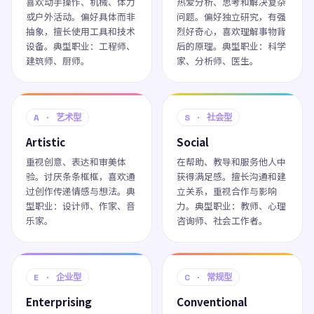
喜欢动手操作、机械、体力
热爱分析、思考和解决复杂
或户外活动。偏好具体而非
问题。偏好独立研究，有强
抽象，擅长使用工具和技术
烈好奇心，喜欢理解事物背
设备。典型职业：工程师、
后的原理。典型职业：科学
建筑师、厨师。
家、分析师、医生。
A · 艺术型
S · 社会型
Artistic
Social
重视创意、表达和审美体
在帮助、教导和服务他人中
验。讨厌条条框框，喜欢通
获得满足感。擅长沟通和建
过创作传递情感与想法。典
立关系，重视合作与影响
型职业：设计师、作家、音
力。典型职业：教师、心理
乐家。
咨询师、社会工作者。
E · 企业型
C · 常规型
Enterprising
Conventional