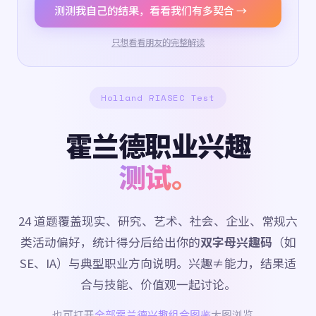
测测我自己的结果，看看我们有多契合 →
只想看看朋友的完整解读
Holland RIASEC Test
霍兰德职业兴趣
测试。
24 道题覆盖现实、研究、艺术、社会、企业、常规六
类活动偏好，统计得分后给出你的
双字母兴趣码
（如
SE、IA）与典型职业方向说明。兴趣≠能力，结果适
合与技能、价值观一起讨论。
也可打开
全部霍兰德兴趣组合图鉴
大图浏览。