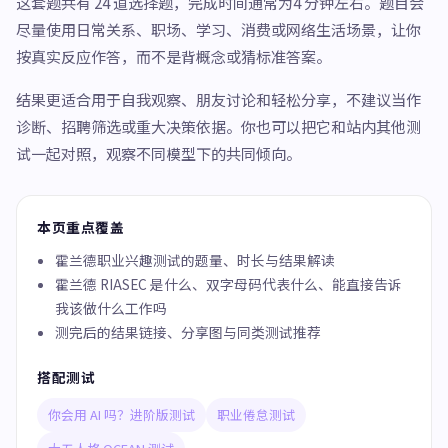
这套题共有 24 道选择题，完成时间通常为4 分钟左右。题目会
尽量使用日常关系、职场、学习、消费或网络生活场景，让你
按真实反应作答，而不是背概念或猜标准答案。
结果更适合用于自我观察、朋友讨论和轻松分享，不建议当作
诊断、招聘筛选或重大决策依据。你也可以把它和站内其他测
试一起对照，观察不同模型下的共同倾向。
本页重点覆盖
霍兰德职业兴趣测试的题量、时长与结果解读
霍兰德 RIASEC 是什么、双字母码代表什么、能直接告诉
我该做什么工作吗
测完后的结果链接、分享图与同类测试推荐
搭配测试
你会用 AI 吗？进阶版测试
职业倦怠测试