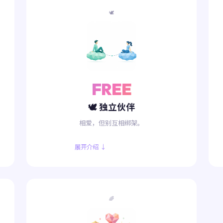
🕊️
FREE
🕊️ 独立伙伴
相爱，但别互相绑架。
展开介绍 ↓
🌈