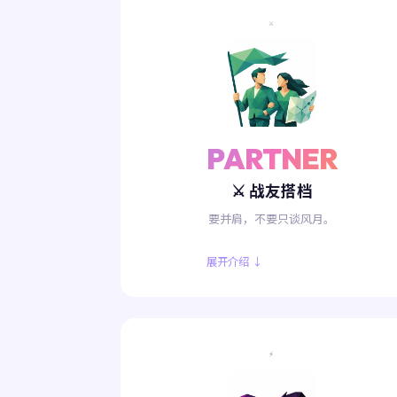
⚔️
PARTNER
⚔️ 战友搭档
要并肩，不要只谈风月。
展开介绍 ↓
⚡