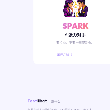
SPARK
⚡ 张力对手
要拉扯，不要一眼望到头。
展开介绍 ↓
Test
What
测什么
免费在线人格测试平台，91 项基于 MBTI、大五人