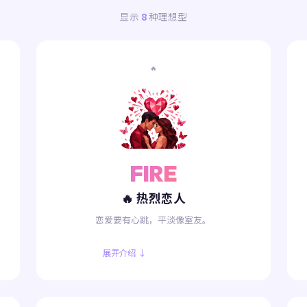
显示
8
种理想型
🔥
FIRE
🔥 热烈恋人
恋爱要有心跳，平淡像室友。
展开介绍 ↓