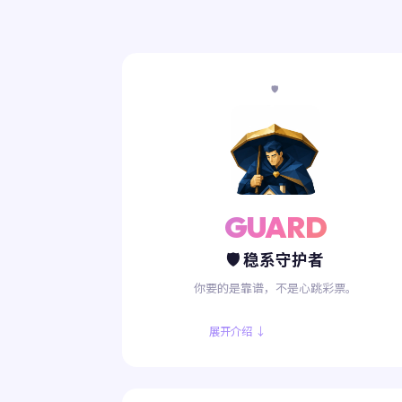
🛡️
GUARD
🛡️ 稳系守护者
你要的是靠谱，不是心跳彩票。
展开介绍 ↓