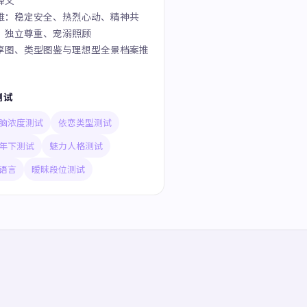
释义
维：稳定安全、热烈心动、精神共
、独立尊重、宠溺照顾
享图、类型图鉴与理想型全景档案推
测试
脑浓度测试
依恋类型测试
年下测试
魅力人格测试
语言
暧昧段位测试