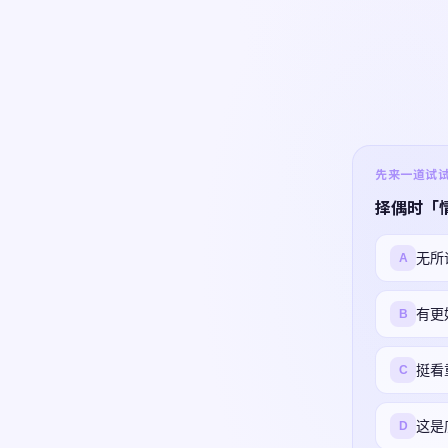
先来一道试试 ·
择偶时「
无所
A
有更
B
挺看
C
这是
D