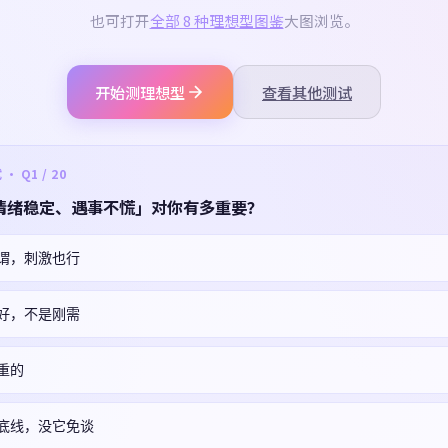
也可打开
全部 8 种理想型图鉴
大图浏览。
开始测理想型
查看其他测试
 Q1 / 20
情绪稳定、遇事不慌」对你有多重要？
谓，刺激也行
好，不是刚需
重的
底线，没它免谈