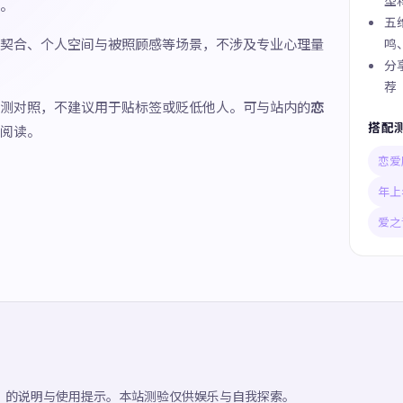
型
。
五
契合、个人空间与被照顾感等场景，不涉及专业心理量
鸣
分
荐
测对照，不建议用于贴标签或贬低他人。可与站内的
恋
搭配
阅读。
恋爱
年上
爱之
」的说明与使用提示。本站测验仅供娱乐与自我探索。