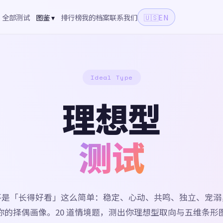
全部测试
图鉴 ▾
排行榜
我的档案
联系我们
🇺🇸
EN
Ideal Type
理想型
测试
不是「长得好看」这么简单：稳定、心动、共鸣、独立、宠溺
你的择偶画像。20 道情境题，测出你理想型取向与五维条形