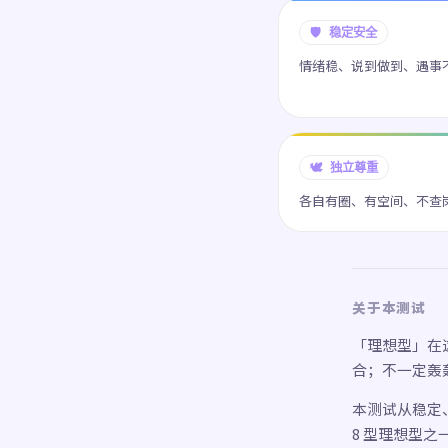
🛡️ 稳定安全
情绪稳、说到做到、遇事
🕊️ 独立尊重
各自有圈、有空间、不查
关于本测试
「理想型」在
合；不一定轰
本测试从稳定、
8 型理想型