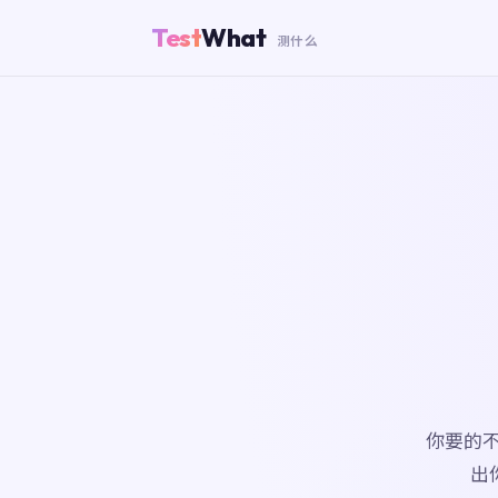
Test
What
测什么
你要的
出