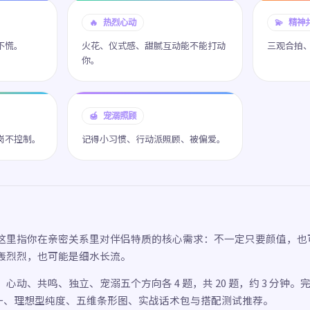
🔥 热烈心动
💫 精神
不慌。
火花、仪式感、甜腻互动能不能打动
三观合拍
你。
🍯 宠溺照顾
岗不控制。
记得小习惯、行动派照顾、被偏爱。
这里指你在亲密关系里对伴侣特质的核心需求：不一定只要颜值，也
轰烈烈，也可能是细水长流。
心动、共鸣、独立、宠溺五个方向各 4 题，共 20 题，约 3 分钟
之一、理想型纯度、五维条形图、实战话术包与搭配测试推荐。