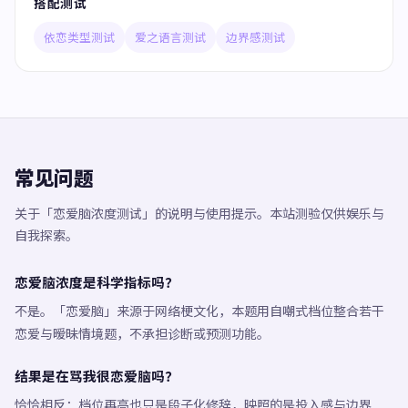
搭配测试
依恋类型测试
爱之语言测试
边界感测试
常见问题
关于「恋爱脑浓度测试」的说明与使用提示。本站测验仅供娱乐与
自我探索。
恋爱脑浓度是科学指标吗？
不是。「恋爱脑」来源于网络梗文化，本题用自嘲式档位整合若干
恋爱与暧昧情境题，不承担诊断或预测功能。
结果是在骂我很恋爱脑吗？
恰恰相反：档位再高也只是段子化修辞，映照的是投入感与边界