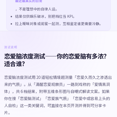
最近最真实的日常
，不是理想中的自律人设。
结果仅供娱乐破冰，别把档位当 KPI。
拉上暧昧对象或闺蜜一起测，互相鉴定谁更需要冷静。
测试说明
恋爱脑浓度测试——你的恋爱脑有多浓？
适合谁？
恋爱脑浓度测试用 20 道轻松情境题测量「恋爱久而久之渗透出
来的气质」。从「清醒恋爱观察员」一路到戏称的「爱情黑洞
体」，共 6 档结果，附带五维条形图与自嘲式解读文案。如果
你在搜「恋爱脑测试」「恋爱族气质」「恋爱中或容易上头的
人自检」这一类关键词，可直接在本页开测并得到可分享卡
片。