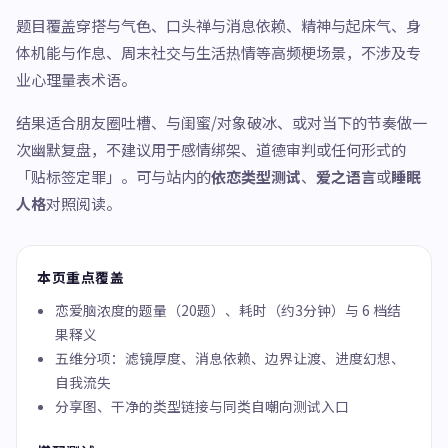
题目覆盖穿搭与气色、口头禅与消息依赖、精神与起床气、身
体机能与作息、周末社交与生活热情等高频梗场景，不涉及专
业心理量表术语。
结果适合朋友圈吐槽、与闺蜜/对象破冰、或对当下的节奏做一
次幽默复盘，不建议用于感情绑架、道德审判或任何形式的
「贴标签定罪」。可与站内的
依恋类型测试
、
爱之语言
或
睡眠
人格
对照阅读。
本页重点覆盖
恋爱脑浓度的题量（20题）、耗时（约3分钟）与 6 档结
果释义
五维分项：滤镜厚度、消息依赖、边界让渡、进度幻想、
自我流失
分享图、干净的类型链接与同类自嘲向测试入口