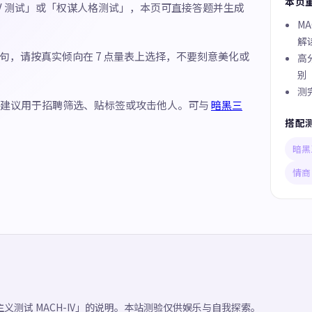
本页
IV 测试」或「权谋人格测试」，本页可直接答题并生成
MA
解
述句，请按真实倾向在 7 点量表上选择，不要刻意美化或
高
别
测
不建议用于招聘筛选、贴标签或攻击他人。可与
暗黑三
搭配
暗黑
情商
义测试 MACH-IV」的说明。本站测验仅供娱乐与自我探索。