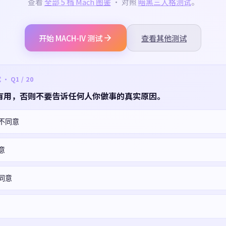
查看
全部 5 档 Mach 图鉴
· 对照
暗黑三人格测试
。
开始 MACH-IV 测试
查看其他测试
 Q1 / 20
有用，否则不要告诉任何人你做事的真实原因。
不同意
意
同意