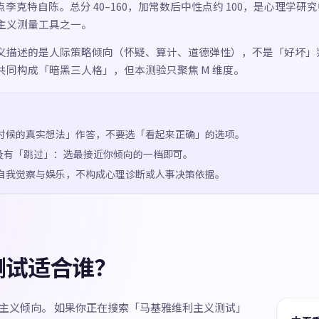
 点李克特自陈。总分 40–160，加常数后中性点约 100，是心理学研
主义测量工具之一。
义描述的是人际策略倾向（怀疑、算计、道德弹性），不是「好坏」
共同构成「暗黑三人格」，但本测验只聚焦 M 维度。
时候的真实想法」作答，不要选「看起来正确」的选项。
表没有「跳过」：选最接近你倾向的一档即可。
自我觉察与娱乐，不构成心理诊断或人事决策依据。
测试适合谁？
基雅维利主义倾向。 如果你正在搜索「马基雅维利主义测试」