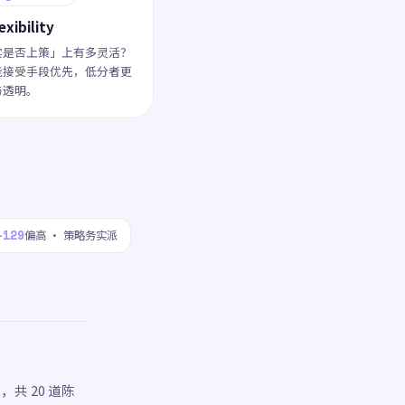
exibility
实是否上策」上有多灵活？
能接受手段优先，低分者更
与透明。
–129
偏高 · 策略务实派
，共 20 道陈