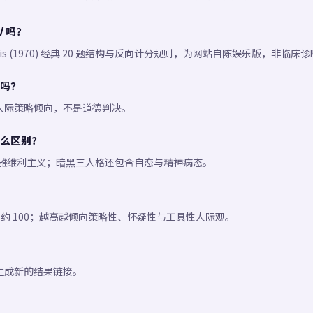
V 吗？
 & Geis (1970) 经典 20 题结构与反向计分规则，为网站自陈娱乐版，非临
吗？
人际策略倾向，不是道德判决。
么区别？
测马基雅维利主义；暗黑三人格还包含自恋与精神病态。
中性约 100；越高越倾向策略性、怀疑性与工具性人际观。
生成新的结果链接。