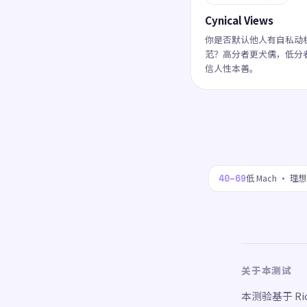
Cynical Views
你是否默认他人有自私动
范？高分者更犬儒，低分
信人性本善。
40–69
低 Mach · 理
关于本测试
本测验基于 Richa