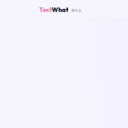
Test
What
测什么