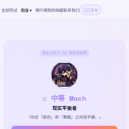
全部测试
图鉴 ▾
排行榜
我的档案
联系我们
🇺🇸
EN
朋友分享了 TA 的测试结果
⚖️ 中等 Mach
现实平衡者
「你在「原则」和「策略」之间找平衡。」