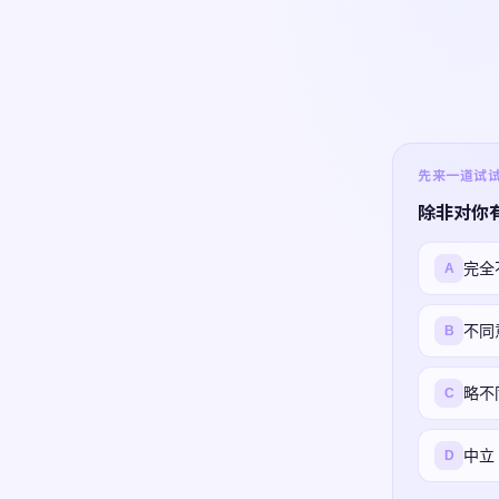
先来一道试试 ·
除非对你
完全
A
不同
B
略不
C
中立
D