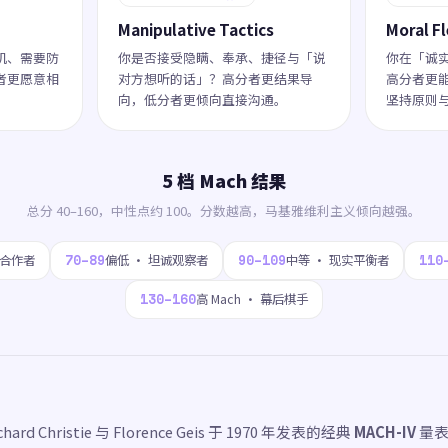
Manipulative Tactics
Moral Fl
机、需要防
你是否接受隐瞒、奉承、捷径与「说
你在「诚
者更愿意相
对方想听的话」？高分者更结果导
高分者更
向，低分者更倾向直接沟通。
坚持原则
5 档 Mach 结果
总分 40–160，中性点约 100。分数越高，马基雅维利主义倾向越强。
70–89
90–109
110
想合作者
偏低 · 坦诚观察者
中等 · 现实平衡者
130–160
高 Mach · 幕后棋手
rd Christie 与 Florence Geis 于 1970 年发表的经典
MACH-IV
量表