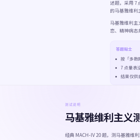
述题，采用 7
的马基雅维利
马基雅维利主
恋、精神病态
答题贴士
按「多数
7 点量
结果仅供
测试说明
马基雅维利主义
经典 MACH-IV 20 题，测马