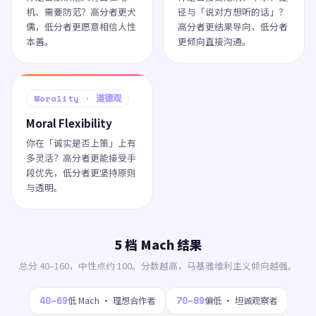
机、需要防范？高分者更犬
径与「说对方想听的话」？
儒，低分者更愿意相信人性
高分者更结果导向，低分者
本善。
更倾向直接沟通。
Morality · 道德观
Moral Flexibility
你在「诚实是否上策」上有
多灵活？高分者更能接受手
段优先，低分者更坚持原则
与透明。
5 档 Mach 结果
总分 40–160，中性点约 100。分数越高，马基雅维利主义倾向越强。
40–69
70–89
低 Mach · 理想合作者
偏低 · 坦诚观察者