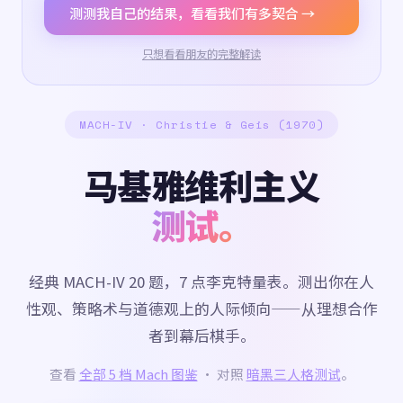
测测我自己的结果，看看我们有多契合 →
只想看看朋友的完整解读
MACH-IV · Christie & Geis (1970)
马基雅维利主义
测试。
经典 MACH-IV 20 题，7 点李克特量表。测出你在人
性观、策略术与道德观上的人际倾向——从理想合作
者到幕后棋手。
查看
全部 5 档 Mach 图鉴
· 对照
暗黑三人格测试
。