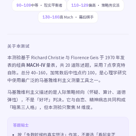
90–109
110–129
中等 · 现实平衡者
偏高 · 策略务实派
130–160
高 Mach · 幕后棋手
关于本测试
本测验基于 Richard Christie 与 Florence Geis 于 1970 年发
表的经典
MACH-IV
量表，共 20 道陈述题，采用 7 点李克特
自陈。总分 40–160，加常数后中性点约 100，是心理学研究
中使用最广泛的马基雅维利主义测量工具之一。
马基雅维利主义描述的是人际策略倾向（怀疑、算计、道德
弹性），不是「好坏」判决。它与自恋、精神病态共同构成
「暗黑三人格」，但本测验只聚焦 M 维度。
答题贴士
按「多数时候的真实想法」作答，不要选「看起来正