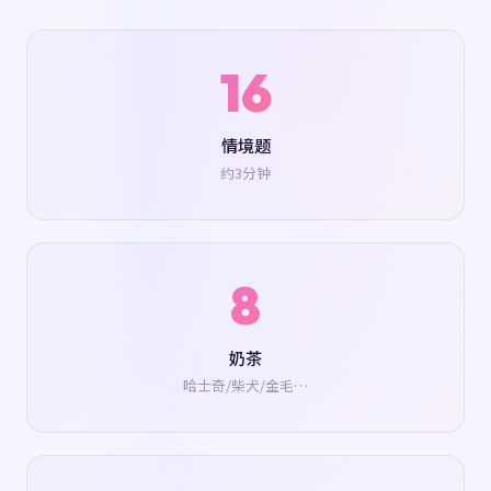
16
情境题
约3分钟
8
奶茶
哈士奇/柴犬/金毛…