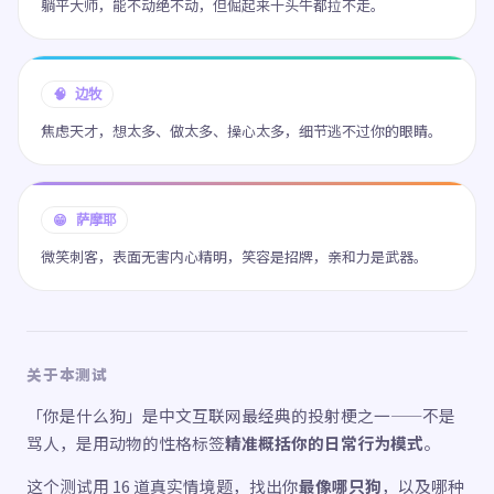
躺平大师，能不动绝不动，但倔起来十头牛都拉不走。
🧠 边牧
焦虑天才，想太多、做太多、操心太多，细节逃不过你的眼睛。
😁 萨摩耶
微笑刺客，表面无害内心精明，笑容是招牌，亲和力是武器。
关于本测试
「你是什么狗」是中文互联网最经典的投射梗之一——不是
骂人，是用动物的性格标签
精准概括你的日常行为模式
。
这个测试用 16 道真实情境题，找出你
最像哪只狗
，以及哪种