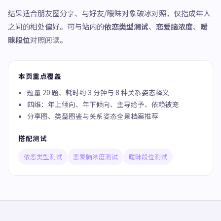
结果适合朋友圈分享、与好友/暧昧对象破冰对照，仅指成年人
之间的相处偏好。可与站内的
依恋类型测试
、
恋爱脑浓度
、
暧
昧段位
对照阅读。
本页重点覆盖
题量 20 题、耗时约 3 分钟与 8 种关系姿态释义
四维：年上倾向、年下倾向、主导给予、依赖被宠
分享图、类型图鉴与关系姿态全景档案推荐
搭配测试
依恋类型测试
恋爱脑浓度测试
暧昧段位测试