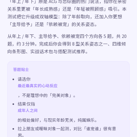
「年上 / 年下」原是 ACG 与恋综圈的热门说法，指你在亲密
关系里更被「年长成熟感」还是「年轻被照顾感」吸引。本
测试把它升级成双轴模型：除了年龄取向，还加入你更想
「主导给予」还是「依赖被宠」的关系姿态。
从年上 / 年下、主导给予、依赖被宠四个方向各 5 题，共 20
题，约 3 分钟。完成后你会得到 8 型关系姿态之一、四维倾
向条形图、实战话术包与搭配测试推荐。
答题贴士
请选你
最近最真实的心动反应
，不是理想中的「完美对象」。
结果仅指
成年人之间
的相处偏好，与现实年龄无关，纯属娱乐。
拉上朋友或暧昧对象一起测，对比「谁宠谁」很有意
思。