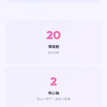
20
情境题
约3分钟
2
核心轴
年上↔年下 / 主导↔依赖