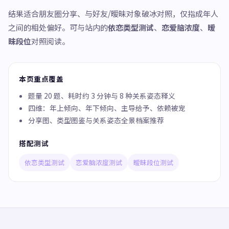
结果适合朋友圈分享、与好友/暧昧对象破冰对照，仅指成年人
之间的相处偏好。可与站内的
依恋类型测试
、
恋爱脑浓度
、
暧
昧段位
对照阅读。
本页重点覆盖
题量 20 题、耗时约 3 分钟与 8 种关系姿态释义
四维：年上倾向、年下倾向、主导给予、依赖被宠
分享图、类型图鉴与关系姿态全景档案推荐
搭配测试
依恋类型测试
恋爱脑浓度测试
暧昧段位测试