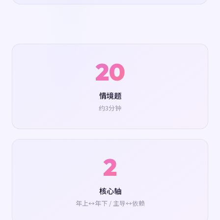
20
情境题
约3分钟
2
核心轴
年上↔年下 / 主导↔依赖