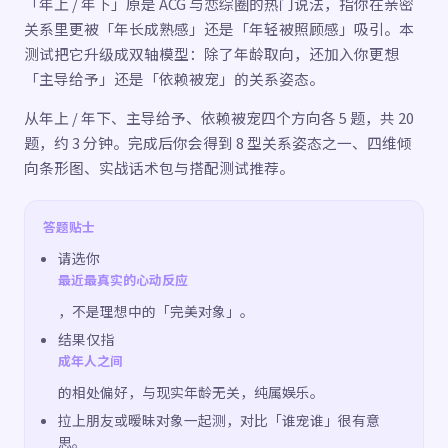
「年上 / 年下」原是 ACG 与恋综圈的热门说法，指你在亲密
关系里更被「年长成熟感」还是「年轻被照顾感」吸引。本
测试把它升级成双轴模型：除了年龄取向，还加入你更想
「主导给予」还是「依赖被宠」的关系姿态。
从年上 / 年下、主导给予、依赖被宠四个方向各 5 题，共 20
题，约 3 分钟。完成后你会得到 8 型关系姿态之一、四维倾
向条形图、实战话术包与搭配测试推荐。
答题贴士
请选你
最近最真实的心动反应
，不是理想中的「完美对象」。
结果仅指
成年人之间
的相处偏好，与现实年龄无关，纯属娱乐。
拉上朋友或暧昧对象一起测，对比「谁宠谁」很有意
思。