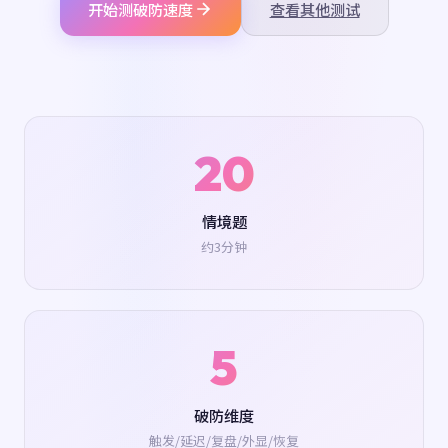
开始测破防速度
查看其他测试
20
情境题
约3分钟
5
破防维度
触发/延迟/复盘/外显/恢复