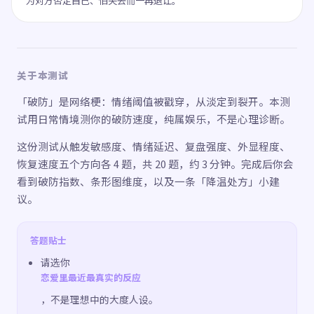
为对方否定自己、怕失去而一再退让。
关于本测试
「破防」是网络梗：情绪阈值被戳穿，从淡定到裂开。本测
试用日常情境测你的破防速度，纯属娱乐，不是心理诊断。
这份测试从触发敏感度、情绪延迟、复盘强度、外显程度、
恢复速度五个方向各 4 题，共 20 题，约 3 分钟。完成后你会
看到破防指数、条形图维度，以及一条「降温处方」小建
议。
答题贴士
请选你
恋爱里最近最真实的反应
，不是理想中的大度人设。