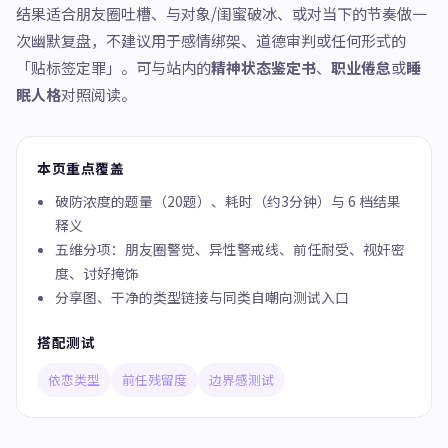
结果适合朋友圈吐槽、与对象/闺蜜破冰、或对当下的节奏做一
次幽默复盘，不建议用于感情绑架、道德审判或任何形式的
「贴标签定罪」。可与站内的
精神状态鉴定书
、
职业倦怠
或
睡
眠人格
对照阅读。
本页重点覆盖
破防浓度的题量（20题）、耗时（约3分钟）与 6 档结果
释义
五维分项：朋友圈警觉、异性警戒线、前任耐受、视奸密
度、讨好掩饰
分享图、干净的类型链接与同类自嘲向测试入口
搭配测试
依恋类型
前任残留度
边界感测试