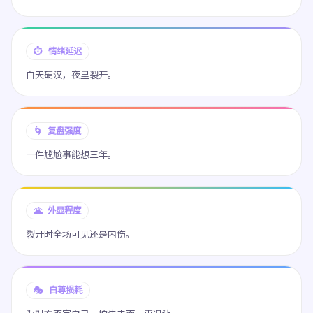
⏱ 情绪延迟
白天硬汉，夜里裂开。
🌀 复盘强度
一件尴尬事能想三年。
🌋 外显程度
裂开时全场可见还是内伤。
🎭 自尊损耗