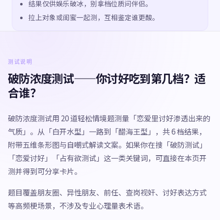
结果仅供娱乐破冰，别拿档位质问伴侣。
拉上对象或闺蜜一起测，互相鉴定谁更酸。
测试说明
破防浓度测试——你讨好吃到第几档？适
合谁？
破防浓度测试用 20 道轻松情境题测量「恋爱里讨好渗透出来的
气质」。从「白开水型」一路到「醋海王型」，共 6 档结果，
附带五维条形图与自嘲式解读文案。如果你在搜「破防测试」
「恋爱讨好」「占有欲测试」这一类关键词，可直接在本页开
测并得到可分享卡片。
题目覆盖朋友圈、异性朋友、前任、查岗视奸、讨好表达方式
等高频梗场景，不涉及专业心理量表术语。