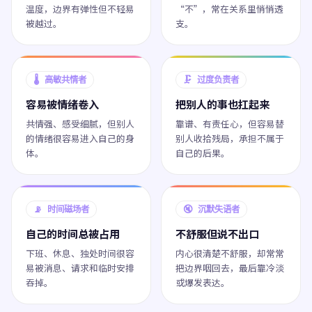
温度，边界有弹性但不轻易
“不”，常在关系里悄悄透
被越过。
支。
🌡️ 高敏共情者
🗜️ 过度负责者
容易被情绪卷入
把别人的事也扛起来
共情强、感受细腻，但别人
靠谱、有责任心，但容易替
的情绪很容易进入自己的身
别人收拾残局，承担不属于
体。
自己的后果。
📡 时间磁场者
🔇 沉默失语者
自己的时间总被占用
不舒服但说不出口
下班、休息、独处时间很容
内心很清楚不舒服，却常常
易被消息、请求和临时安排
把边界咽回去，最后靠冷淡
吞掉。
或爆发表达。