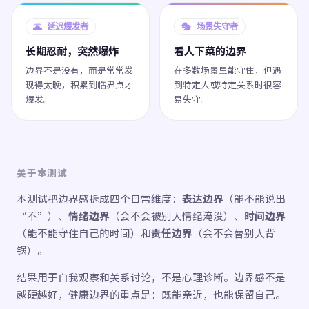
🌋 延迟爆发者
🎭 场景失守者
长期忍耐，突然爆炸
看人下菜的边界
边界不是没有，而是常常发
在多数场景里能守住，但遇
现得太晚，积累到临界点才
到特定人或特定关系时很容
爆发。
易失守。
关于本测试
本测试把边界感拆成四个日常维度：
表达边界
（能不能说出
“不”）、
情绪边界
（会不会被别人情绪淹没）、
时间边界
（能不能守住自己的时间）和
责任边界
（会不会替别人背
锅）。
结果用于自我观察和关系讨论，不是心理诊断。边界感不是
越硬越好，健康边界的重点是：既能亲近，也能保留自己。