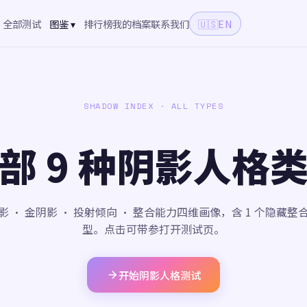
全部测试
图鉴 ▾
排行榜
我的档案
联系我们
🇺🇸
EN
SHADOW INDEX · ALL TYPES
部 9 种阴影人格
影 · 金阴影 · 投射倾向 · 整合能力四维画像，含 1 个隐藏整
型。点击可带参打开测试页。
开始阴影人格测试