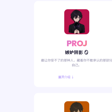
PROJ
嫉妒阴影 🪞
最让你受不了的那种人，藏着你不敢承认的那部
自己。
展开介绍 ↓