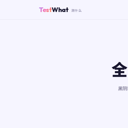
Test
What
测什么
全
黑阴