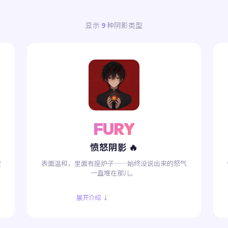
显示
9
种阴影类型
FURY
愤怒阴影 🔥
被
表面温和，里面有座炉子——始终没说出来的怒气
一直堆在那儿。
展开介绍 ↓