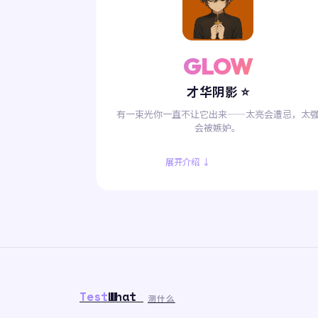
GLOW
才华阴影 ⭐
有一束光你一直不让它出来——太亮会遭忌，太
会被嫉妒。
展开介绍 ↓
Test
What
测什么