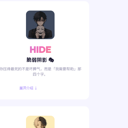
HIDE
脆弱阴影 🎭
你压得最死的不是坏脾气，而是「我需要帮助」那
四个字。
展开介绍 ↓