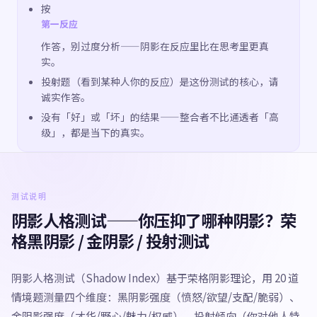
按
第一反应
作答，别过度分析——阴影在反应里比在思考里更真
实。
投射题（看到某种人你的反应）是这份测试的核心，请
诚实作答。
没有「好」或「坏」的结果——整合者不比通透者「高
级」，都是当下的真实。
测试说明
阴影人格测试——你压抑了哪种阴影？荣
格黑阴影 / 金阴影 / 投射测试
阴影人格测试（Shadow Index）基于荣格阴影理论，用 20 道
情境题测量四个维度：黑阴影强度（愤怒/欲望/支配/脆弱）、
金阴影强度（才华/野心/魅力/权威）、投射倾向（你对他人特