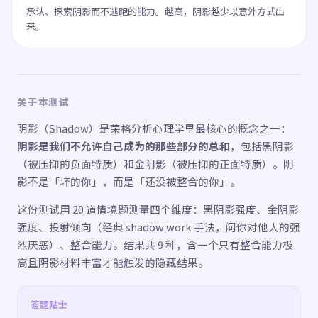
承认、探索阴影而不逃跑的能力。越高，阴影越少以意外方式出
来。
关于本测试
阴影（Shadow）是荣格分析心理学里最核心的概念之一：
阴影是我们不允许自己成为的那些部分的总和
，包括黑阴影
（被压抑的负面特质）和金阴影（被压抑的正面特质）。阴
影不是「坏的你」，而是「还没被整合的你」。
这份测试用 20 道情境题测量四个维度：黑阴影强度、金阴影
强度、投射倾向（经典 shadow work 手法，问你对他人的强
烈厌恶）、整合能力。结果共 9 种，含一个只有整合能力极
高且阴影材料丰富才能触发的隐藏结果。
答题贴士