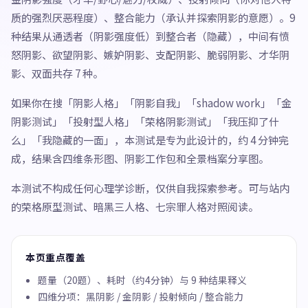
质的强烈厌恶程度）、整合能力（承认并探索阴影的意愿）。9
种结果从通透者（阴影强度低）到整合者（隐藏），中间有愤
怒阴影、欲望阴影、嫉妒阴影、支配阴影、脆弱阴影、才华阴
影、双面共存 7 种。
如果你在搜「阴影人格」「阴影自我」「shadow work」「金
阴影测试」「投射型人格」「荣格阴影测试」「我压抑了什
么」「我隐藏的一面」，本测试是专为此设计的，约 4 分钟完
成，结果含四维条形图、阴影工作包和全景档案分享图。
本测试不构成任何心理学诊断，仅供自我探索参考。可与站内
的荣格原型测试、暗黑三人格、七宗罪人格对照阅读。
本页重点覆盖
题量（20题）、耗时（约4分钟）与 9 种结果释义
四维分项：黑阴影 / 金阴影 / 投射倾向 / 整合能力