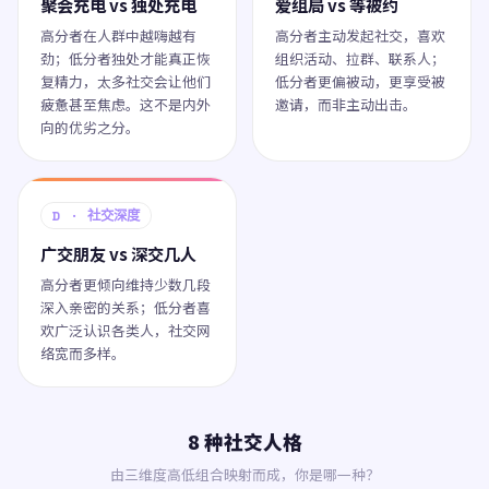
聚会充电 vs 独处充电
爱组局 vs 等被约
高分者在人群中越嗨越有
高分者主动发起社交，喜欢
劲；低分者独处才能真正恢
组织活动、拉群、联系人；
复精力，太多社交会让他们
低分者更偏被动，更享受被
疲惫甚至焦虑。这不是内外
邀请，而非主动出击。
向的优劣之分。
D · 社交深度
广交朋友 vs 深交几人
高分者更倾向维持少数几段
深入亲密的关系；低分者喜
欢广泛认识各类人，社交网
络宽而多样。
8 种社交人格
由三维度高低组合映射而成，你是哪一种？