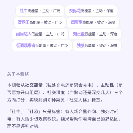
社牛
交际花
高能量·主动·广泛
高能量·主动·深度
暖场王
闺蜜型
高能量·被动·广泛
高能量·被动·深度
组局达人
知己型
低能量·主动·广泛
低能量·主动·深度
低调观察者
独狼
低能量·被动·广泛
低能量·被动·深度
关于本测试
本测验从
社交能量
（独处充电还是聚会充电）、
主动性
（是
否愿意开口组局）、
社交深度
（广撒网还是深交几人）三个
方向打分，再映射到 8 种常见「社交人格」标签。
「社牛」「社恐」只是标签：有人场合里外向、独处时耗
电；有人话少但观察敏锐。结果帮助你看清自己的舒适区，
而不是评判对错。