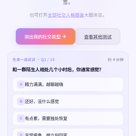
签。
也可打开
全部社交人格图鉴
大图浏览。
测出我的社交类型
查看其他测试
先来一道试试 · Q1 / 15
约 4 分钟
和一群陌生人相处几个小时后，你通常感觉？
精力满满，越聊越嗨
A
还好，没什么感觉
B
有点累，需要独处恢复
C
非常疲惫，想立刻回家
D