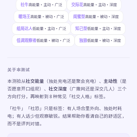
社牛
交际花
高能量·主动·广泛
高能量·主动·深度
暖场王
闺蜜型
高能量·被动·广泛
高能量·被动·深度
组局达人
知己型
低能量·主动·广泛
低能量·主动·深度
低调观察者
独狼
低能量·被动·广泛
低能量·被动·深度
关于本测试
本测验从
社交能量
（独处充电还是聚会充电）、
主动性
（是
否愿意开口组局）、
社交深度
（广撒网还是深交几人）三个
方向打分，再映射到 8 种常见「社交人格」标签。
「社牛」「社恐」只是标签：有人场合里外向、独处时耗
电；有人话少但观察敏锐。结果帮助你看清自己的舒适区，
而不是评判对错。