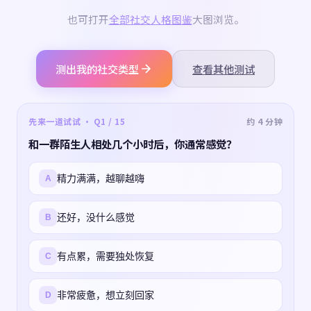
也可打开
全部社交人格图鉴
大图浏览。
测出我的社交类型
查看其他测试
先来一道试试 · Q1 / 15
约 4 分钟
和一群陌生人相处几个小时后，你通常感觉？
精力满满，越聊越嗨
A
还好，没什么感觉
B
有点累，需要独处恢复
C
非常疲惫，想立刻回家
D