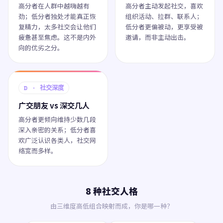
高分者在人群中越嗨越有
高分者主动发起社交，喜欢
劲；低分者独处才能真正恢
组织活动、拉群、联系人；
复精力，太多社交会让他们
低分者更偏被动，更享受被
疲惫甚至焦虑。这不是内外
邀请，而非主动出击。
向的优劣之分。
D · 社交深度
广交朋友 vs 深交几人
高分者更倾向维持少数几段
深入亲密的关系；低分者喜
欢广泛认识各类人，社交网
络宽而多样。
8 种社交人格
由三维度高低组合映射而成，你是哪一种？