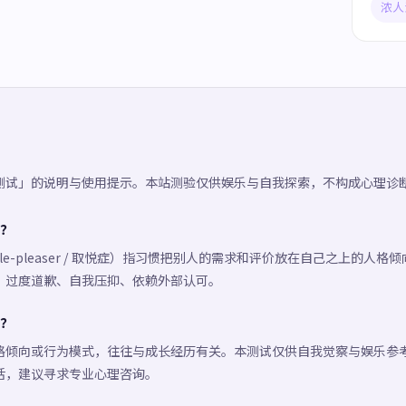
浓人
测试」的说明与使用提示。本站测验仅供娱乐与自我探索，不构成心理诊
？
le-pleaser / 取悦症）指习惯把别人的需求和评价放在自己之上的人
、过度道歉、自我压抑、依赖外部认可。
？
格倾向或行为模式，往往与成长经历有关。本测试仅供自我觉察与娱乐参
活，建议寻求专业心理咨询。