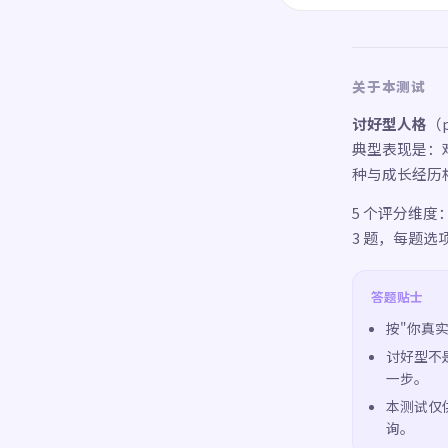
关于本测试
讨好型人格
（
典型表现是：
种与成长经历
5 个评分维度
3 题，每题选项
答题贴士
按"你真
讨好型不
一步。
本测试仅
询。