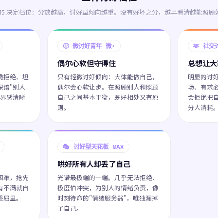
0-45 决定档位：分数越高，讨好型倾向越重。没有好坏之分，越早看清越能照顾
🙂 微讨好青年 微+
🫶 社交
偶尔心软但守得住
总想让大
脆拒绝、坦
只有轻微讨好倾向：大体能做自己，
明显的讨
深谙"别人
偶尔会心软让步。在照顾别人和照顾
场、有求
边界感清晰
自己之间基本平衡，既好相处又有原
会拒绝把
则。
分人消耗
🎭 讨好型天花板 MAX
哄好所有人却丢了自己
困难，抢先
光谱最极端的一端。几乎无法拒绝、
有不满就自
极度怕冲突，为别人的情绪负责，像
委屈里。
时刻待命的"情绪服务器"，唯独漏掉
了自己。