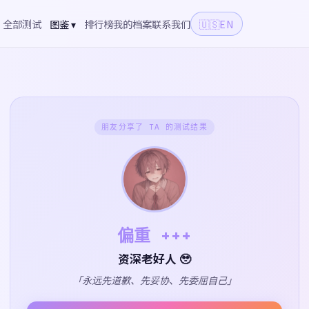
全部测试
图鉴 ▾
排行榜
我的档案
联系我们
🇺🇸
EN
朋友分享了 TA 的测试结果
偏重 +++
资深老好人 🥹
「永远先道歉、先妥协、先委屈自己」