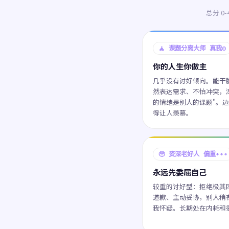
总分 
🧘 课题分离大师 真我0
你的人生你做主
几乎没有讨好倾向。能干
然表达需求、不怕冲突，
的情绪是别人的课题"。
得让人羡慕。
🥹 资深老好人 偏重+++
永远先委屈自己
较重的讨好型：拒绝极其
道歉、主动妥协，别人稍
我怀疑。长期处在内耗和