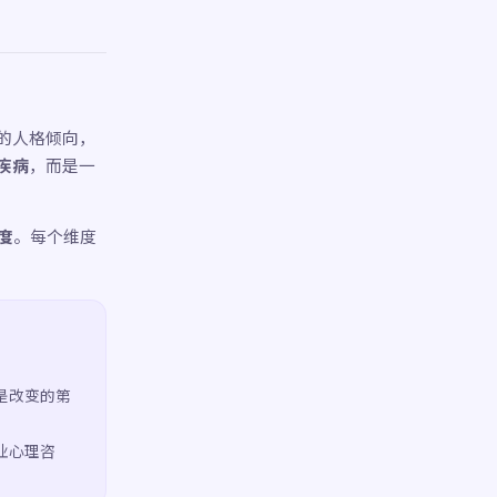
之上的人格倾向，
疾病
，而是一
度
。每个维度
是改变的第
业心理咨