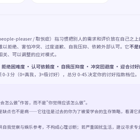
people-pleaser / 取悦症）指习惯把别人的需求和评价放在自己
难以拒绝、害怕冲突、过度道歉、自我压抑、依赖外部认可。它
不是
相关、可以调整的应对模式。
：
拒绝困难度 · 认可依赖度 · 自我压抑度 · 冲突回避度 · 迎合讨好
 0-3 分（0=真我，3=极讨好），总分 0-45 决定你的讨好指数档位。
实会怎么做"作答，而不是"你觉得应该怎么做"。
是缺点也不是病——它往往是过去的你为了被爱学会的生存策略，看清它
供自我觉察与娱乐参考，不构成心理诊断；若严重困扰生活，建议寻求专