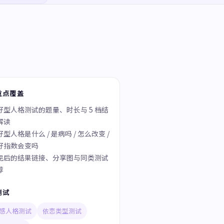
重点覆盖
好型人格测试的题量、时长与 5 档结
解读
型人格是什么 / 是病吗 / 怎么改变 /
好指数会变吗
完后的结果链接、分享图与同类测试
荐
测试
感人格测试
依恋类型测试