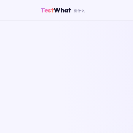
Test
What
测什么