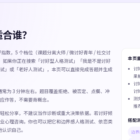
适合谁？
指数，5 个档位（课题分离大师 / 微讨好青年 / 社交讨
本页
花板）。如果你正在搜索「讨好型人格测试」「我是不是讨好
讨
试」或「老好人测试」，本页可以直接完成答题并生成
果
讨好
间通常为 3 分钟左右。题目覆盖拒绝、被否定、点餐、冲
讨
测
应作答，不需要背概念。
推
轻松分享，不建议当作诊断或重大决策依据。若讨好倾
搭配
业心理咨询。你也可以把它和边界感人格测试、依恋类
面地认识自己。
边界