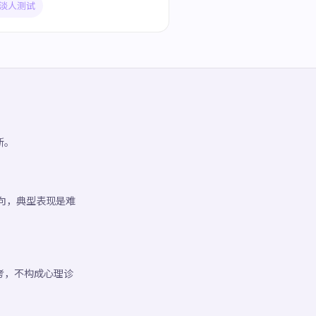
淡人测试
断。
格倾向，典型表现是难
考，不构成心理诊