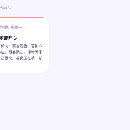
好自己。
讨好家 中度++
家都开心
好倾向：察言观色、害怕冷
必应。可靠贴心，却常因不
自己累垮。善良正在被一部
。