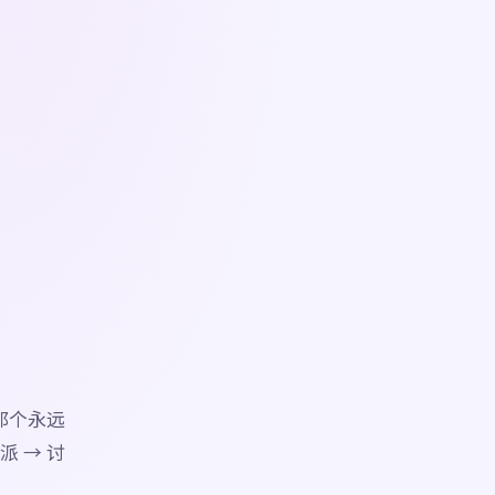
那个永远
 → 讨