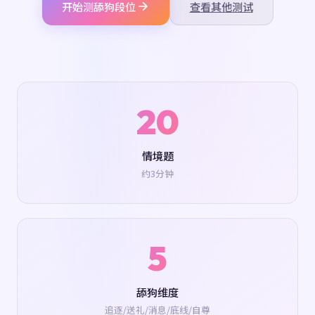
开始测舔狗段位
查看其他测试
20
情境题
约3分钟
5
舔狗维度
追逐/送礼/消息/底线/自尊