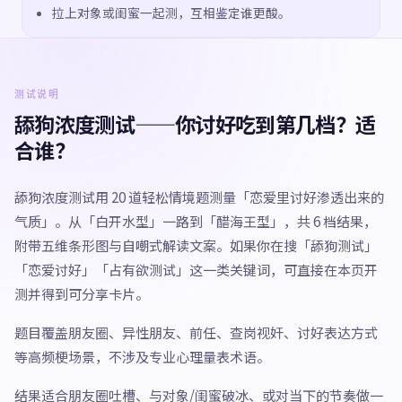
拉上对象或闺蜜一起测，互相鉴定谁更酸。
测试说明
舔狗浓度测试——你讨好吃到第几档？适
合谁？
舔狗浓度测试用 20 道轻松情境题测量「恋爱里讨好渗透出来的
气质」。从「白开水型」一路到「醋海王型」，共 6 档结果，
附带五维条形图与自嘲式解读文案。如果你在搜「舔狗测试」
「恋爱讨好」「占有欲测试」这一类关键词，可直接在本页开
测并得到可分享卡片。
题目覆盖朋友圈、异性朋友、前任、查岗视奸、讨好表达方式
等高频梗场景，不涉及专业心理量表术语。
结果适合朋友圈吐槽、与对象/闺蜜破冰、或对当下的节奏做一