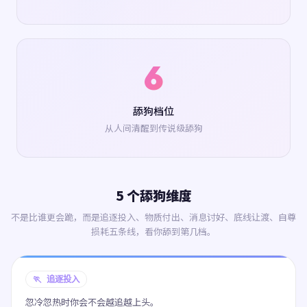
6
舔狗档位
从人间清醒到传说级舔狗
5 个舔狗维度
不是比谁更会跪，而是追逐投入、物质付出、消息讨好、底线让渡、自尊
损耗五条线，看你舔到第几档。
🏃 追逐投入
忽冷忽热时你会不会越追越上头。