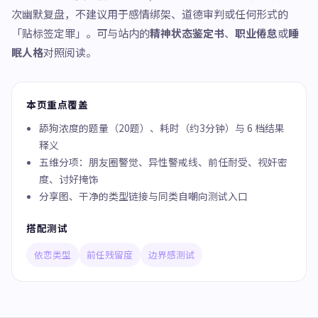
次幽默复盘，不建议用于感情绑架、道德审判或任何形式的
「贴标签定罪」。可与站内的
精神状态鉴定书
、
职业倦怠
或
睡
眠人格
对照阅读。
本页重点覆盖
舔狗浓度的题量（20题）、耗时（约3分钟）与 6 档结果
释义
五维分项：朋友圈警觉、异性警戒线、前任耐受、视奸密
度、讨好掩饰
分享图、干净的类型链接与同类自嘲向测试入口
搭配测试
依恋类型
前任残留度
边界感测试