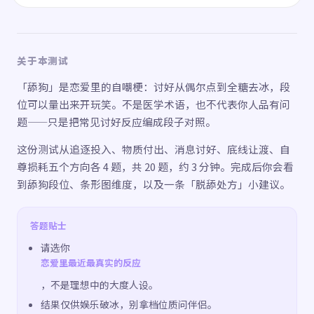
关于本测试
「舔狗」是恋爱里的自嘲梗：讨好从偶尔点到全糖去冰，段
位可以量出来开玩笑。不是医学术语，也不代表你人品有问
题——只是把常见讨好反应编成段子对照。
这份测试从追逐投入、物质付出、消息讨好、底线让渡、自
尊损耗五个方向各 4 题，共 20 题，约 3 分钟。完成后你会看
到舔狗段位、条形图维度，以及一条「脱舔处方」小建议。
答题贴士
请选你
恋爱里最近最真实的反应
，不是理想中的大度人设。
结果仅供娱乐破冰，别拿档位质问伴侣。