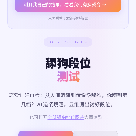
测测我自己的结果，看看我们有多契合 →
只想看看朋友的完整解读
Simp Tier Index
舔狗段位
测试
恋爱讨好自检：从人间清醒到传说级舔狗，你舔到第
几档？20 道情境题，五维测出讨好段位。
也可打开
全部舔狗档位图鉴
大图浏览。