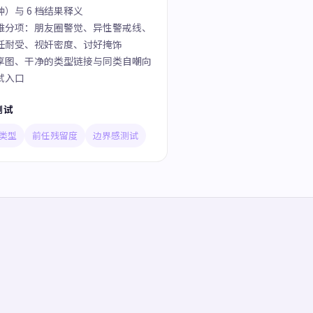
钟）与 6 档结果释义
维分项：朋友圈警觉、异性警戒线、
任耐受、视奸密度、讨好掩饰
享图、干净的类型链接与同类自嘲向
试入口
测试
类型
前任残留度
边界感测试