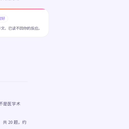
讨好
作文、已读不回你的反应。
不是医学术
 20 题，约