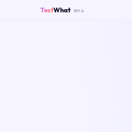
Test
What
测什么