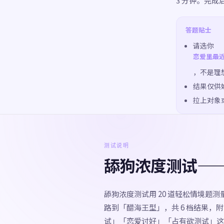
3 分钟。完
答题贴士
请选你
恋爱里最
，不是理
结果仅供
拉上对象
测试说明
舔狗浓度测试—
舔狗浓度测试用 20 道轻松情境题
路到「醋海王型」，共 6 档结果
试」「恋爱讨好」「占有欲测试」这