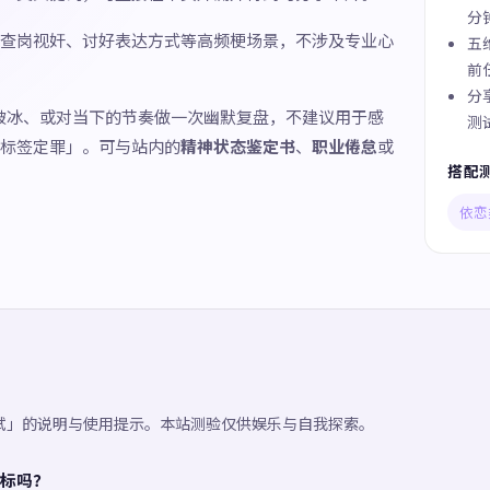
分
查岗视奸、讨好表达方式等高频梗场景，不涉及专业心
五
前
分
破冰、或对当下的节奏做一次幽默复盘，不建议用于感
测
标签定罪」。可与站内的
精神状态鉴定书
、
职业倦怠
或
搭配
依恋
试」的说明与使用提示。本站测验仅供娱乐与自我探索。
标吗？