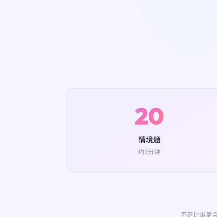
20
情境题
约3分钟
不是比谁更