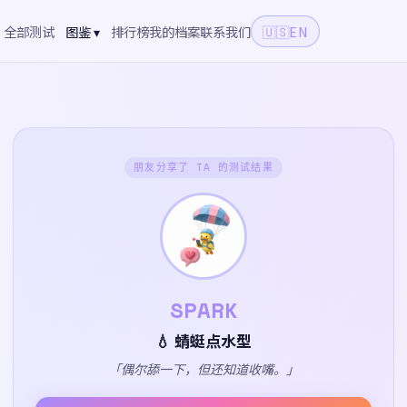
全部测试
图鉴 ▾
排行榜
我的档案
联系我们
🇺🇸
EN
朋友分享了 TA 的测试结果
SPARK
💧 蜻蜓点水型
「偶尔舔一下，但还知道收嘴。」