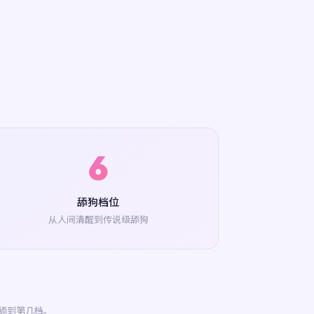
6
舔狗档位
从人间清醒到传说级舔狗
舔到第几档。