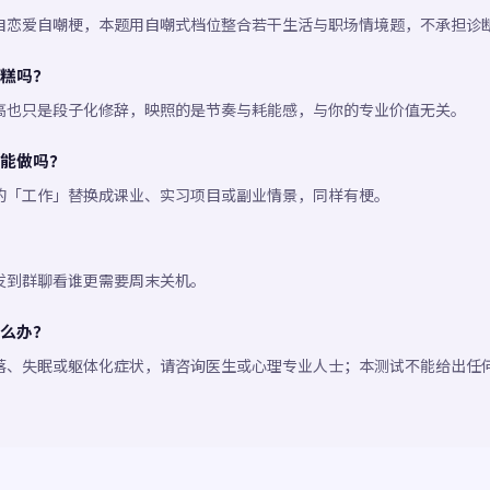
自恋爱自嘲梗，本题用自嘲式档位整合若干生活与职场情境题，不承担诊
糕吗？
高也只是段子化修辞，映照的是节奏与耗能感，与你的专业价值无关。
能做吗？
的「工作」替换成课业、实习项目或副业情景，同样有梗。
发到群聊看谁更需要周末关机。
么办？
落、失眠或躯体化症状，请咨询医生或心理专业人士；本测试不能给出任