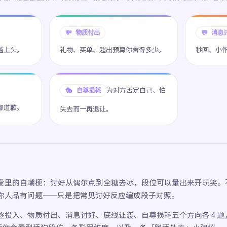
💸 物质付出
💬 消息
越上头。
礼物、买单、超出预算你舍得多少。
秒回、小
为对方否定自己、怕
🎭 自尊损耗
都道歉。
失去而一再退让。
爱里的自嘲梗：讨好从偶尔点到全糖去冰，段位可以量出来开玩笑。
你人品有问题——只是把常见讨好反应编成段子对照。
投入、物质付出、消息讨好、底线让渡、自尊损耗五个方向各 4 题，共