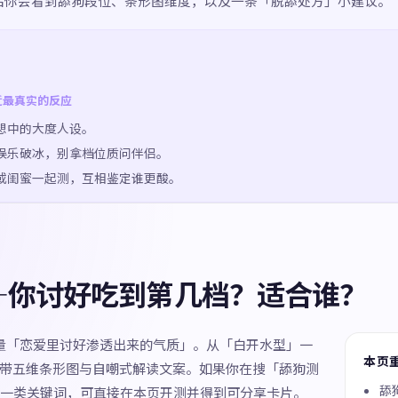
成后你会看到舔狗段位、条形图维度，以及一条「脱舔处方」小建议。
近最真实的反应
想中的大度人设。
娱乐破冰，别拿档位质问伴侣。
或闺蜜一起测，互相鉴定谁更酸。
—你讨好吃到第几档？适合谁？
测量「恋爱里讨好渗透出来的气质」。从「白开水型」一
本页
，附带五维条形图与自嘲式解读文案。如果你在搜「舔狗测
舔
一类关键词，可直接在本页开测并得到可分享卡片。