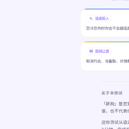
🏃 追逐投入
忽冷忽热时你会不会越追
🚧 底线让渡
取消约会、当备胎、对错
关于本测试
「舔狗」是恋
语，也不代表
这份测试从追逐