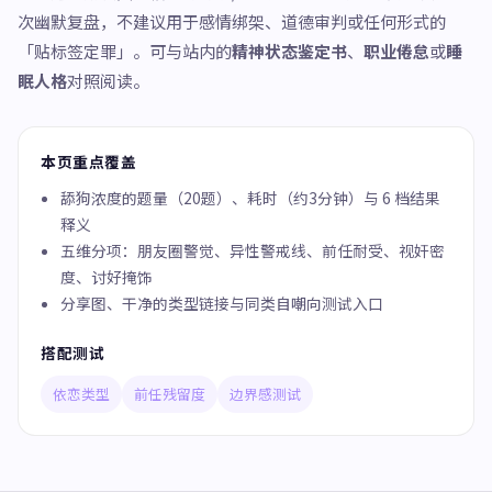
次幽默复盘，不建议用于感情绑架、道德审判或任何形式的
「贴标签定罪」。可与站内的
精神状态鉴定书
、
职业倦怠
或
睡
眠人格
对照阅读。
本页重点覆盖
舔狗浓度的题量（20题）、耗时（约3分钟）与 6 档结果
释义
五维分项：朋友圈警觉、异性警戒线、前任耐受、视奸密
度、讨好掩饰
分享图、干净的类型链接与同类自嘲向测试入口
搭配测试
依恋类型
前任残留度
边界感测试