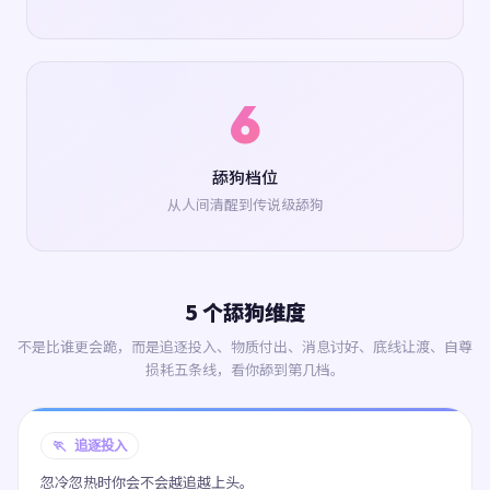
6
舔狗档位
从人间清醒到传说级舔狗
5 个舔狗维度
不是比谁更会跪，而是追逐投入、物质付出、消息讨好、底线让渡、自尊
损耗五条线，看你舔到第几档。
🏃 追逐投入
忽冷忽热时你会不会越追越上头。