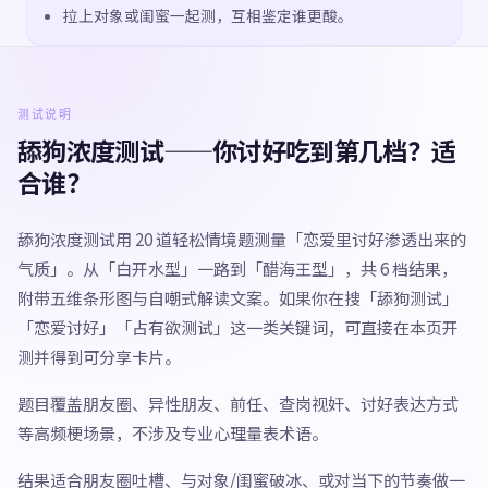
拉上对象或闺蜜一起测，互相鉴定谁更酸。
测试说明
舔狗浓度测试——你讨好吃到第几档？适
合谁？
舔狗浓度测试用 20 道轻松情境题测量「恋爱里讨好渗透出来的
气质」。从「白开水型」一路到「醋海王型」，共 6 档结果，
附带五维条形图与自嘲式解读文案。如果你在搜「舔狗测试」
「恋爱讨好」「占有欲测试」这一类关键词，可直接在本页开
测并得到可分享卡片。
题目覆盖朋友圈、异性朋友、前任、查岗视奸、讨好表达方式
等高频梗场景，不涉及专业心理量表术语。
结果适合朋友圈吐槽、与对象/闺蜜破冰、或对当下的节奏做一