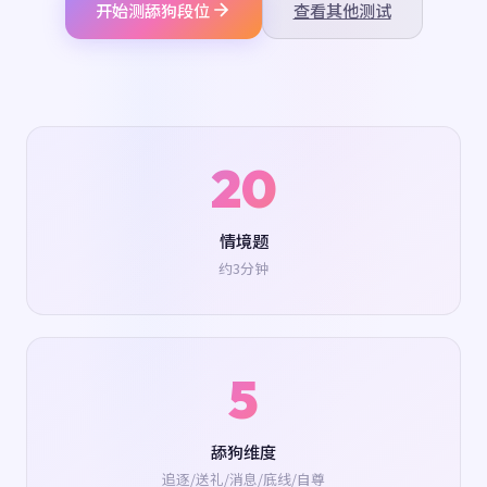
开始测舔狗段位
查看其他测试
20
情境题
约3分钟
5
舔狗维度
追逐/送礼/消息/底线/自尊