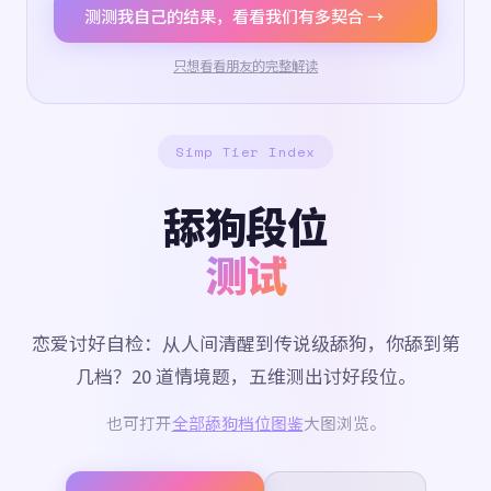
测测我自己的结果，看看我们有多契合 →
只想看看朋友的完整解读
Simp Tier Index
舔狗段位
测试
恋爱讨好自检：从人间清醒到传说级舔狗，你舔到第
几档？20 道情境题，五维测出讨好段位。
也可打开
全部舔狗档位图鉴
大图浏览。