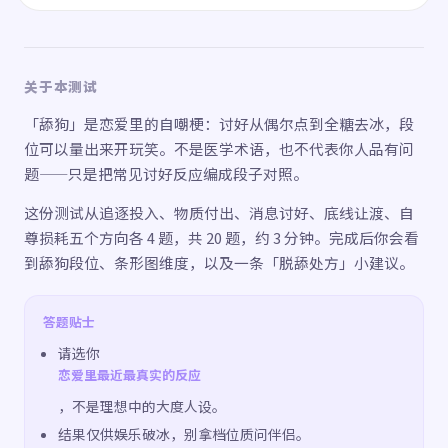
关于本测试
「舔狗」是恋爱里的自嘲梗：讨好从偶尔点到全糖去冰，段
位可以量出来开玩笑。不是医学术语，也不代表你人品有问
题——只是把常见讨好反应编成段子对照。
这份测试从追逐投入、物质付出、消息讨好、底线让渡、自
尊损耗五个方向各 4 题，共 20 题，约 3 分钟。完成后你会看
到舔狗段位、条形图维度，以及一条「脱舔处方」小建议。
答题贴士
请选你
恋爱里最近最真实的反应
，不是理想中的大度人设。
结果仅供娱乐破冰，别拿档位质问伴侣。