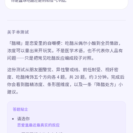
你是直球吃醋还是阴阳怪气冷战。
关于本测试
「醋精」是恋爱里的自嘲梗：吃醋从偶尔小酸到全员情敌，
浓度可以量出来开玩笑。不是医学术语，也不代表你人品有
问题——只是把常见吃醋反应编成段子对照。
这份测试从朋友圈警觉、异性警戒线、前任耐受、视奸密
度、吃醋掩饰五个方向各 4 题，共 20 题，约 3 分钟。完成后
你会看到醋精浓度、条形图维度，以及一条「降醋处方」小
建议。
答题贴士
请选你
恋爱里最近最真实的反应