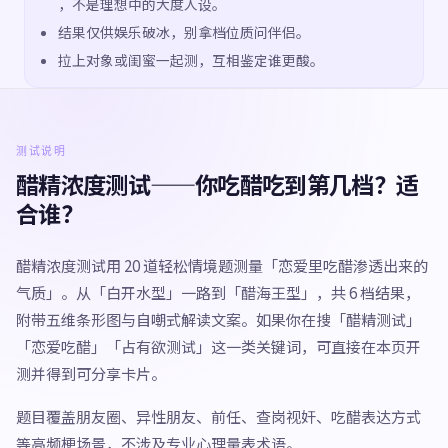
，不是理想中的大度人设。
结果仅供娱乐破冰，别拿档位质问伴侣。
拉上对象或闺蜜一起测，互相鉴定谁更酸。
测试说明
醋精浓度测试——你吃醋吃到第几档？适
合谁？
醋精浓度测试用 20 道轻松情境题测量「恋爱里吃醋渗透出来的
气质」。从「白开水型」一路到「醋海王型」，共 6 档结果，
附带五维条形图与自嘲式解读文案。如果你在搜「醋精测试」
「恋爱吃醋」「占有欲测试」这一类关键词，可直接在本页开
测并得到可分享卡片。
题目覆盖朋友圈、异性朋友、前任、查岗视奸、吃醋表达方式
等高频梗场景，不涉及专业心理量表术语。