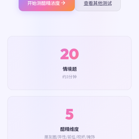
开始测醋精浓度
查看其他测试
20
情境题
约3分钟
5
醋精维度
朋友圈/异性/前任/视奸/掩饰