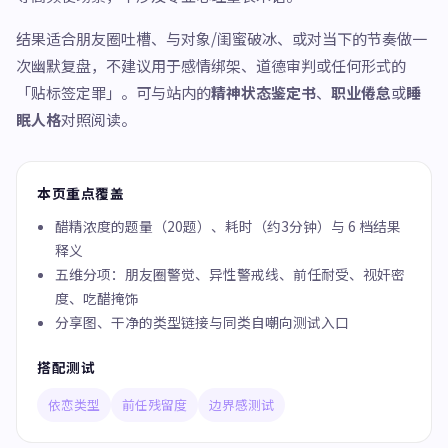
结果适合朋友圈吐槽、与对象/闺蜜破冰、或对当下的节奏做一
次幽默复盘，不建议用于感情绑架、道德审判或任何形式的
「贴标签定罪」。可与站内的
精神状态鉴定书
、
职业倦怠
或
睡
眠人格
对照阅读。
本页重点覆盖
醋精浓度的题量（20题）、耗时（约3分钟）与 6 档结果
释义
五维分项：朋友圈警觉、异性警戒线、前任耐受、视奸密
度、吃醋掩饰
分享图、干净的类型链接与同类自嘲向测试入口
搭配测试
依恋类型
前任残留度
边界感测试