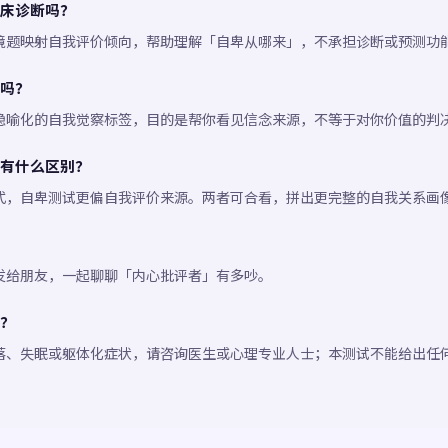
床诊断吗？
境题映射自我评价倾向，帮助理解「自卑从哪来」，不承担诊断或预测功
吗？
隐喻化的自我觉察标签，目的是帮你看见信念来源，不等于对你价值的判
有什么区别？
式，自卑测试更偏自我评价来源。两者可合看，拼出更完整的自我关系画
发给朋友，一起聊聊「内心批评者」有多吵。
？
落、失眠或躯体化症状，请咨询医生或心理专业人士；本测试不能给出任