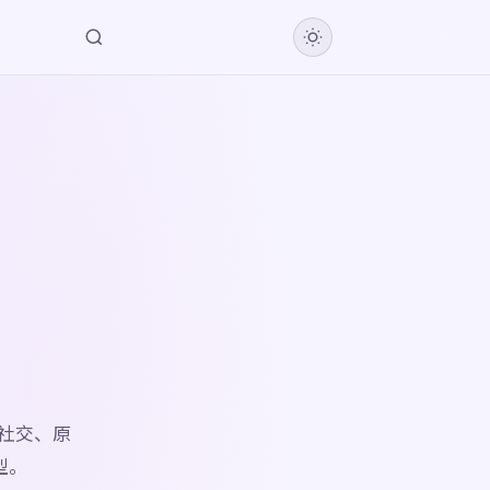
社交、原
型。