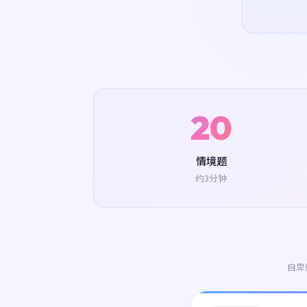
20
情境题
约3分钟
自卑