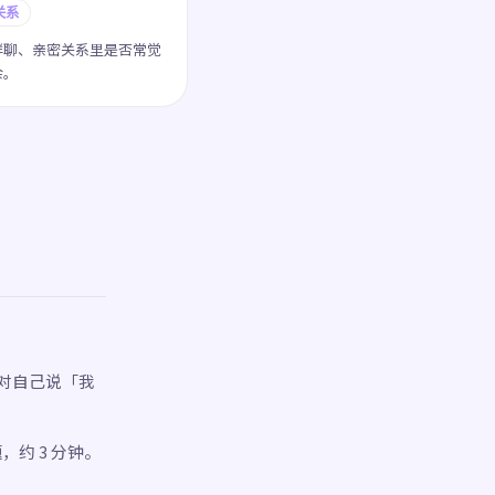
关系
群聊、亲密关系里是否常觉
余。
对自己说「我
，约 3 分钟。