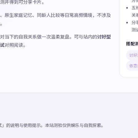
分
测并得到可分享卡片。
五
、原生家庭记忆、同龄人比较等日常高频情境，不涉及
关
分
。
测
对当下的自我关系做一次温柔复盘。可与站内的
讨好型
搭配
试
对照阅读。
讨好
依恋
试」的说明与使用提示。本站测验仅供娱乐与自我探索。