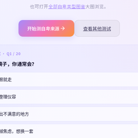
也可打开
全部自卑类型图鉴
大图浏览。
开始测自卑来源
查看其他测试
 Q1 / 20
镜子，你通常会？
眼就走
整理仪容
出不满意的地方
越焦虑，想换一套