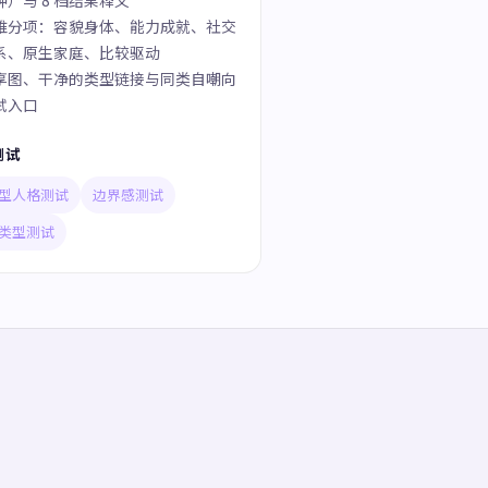
钟）与 8 档结果释义
维分项：容貌身体、能力成就、社交
系、原生家庭、比较驱动
享图、干净的类型链接与同类自嘲向
试入口
测试
型人格测试
边界感测试
类型测试