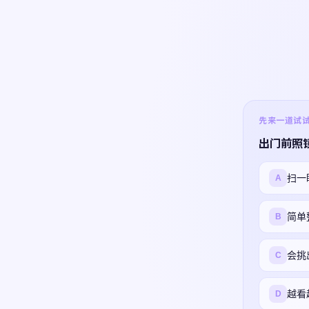
先来一道试试 ·
出门前照
扫一
A
简单
B
会挑
C
越看
D