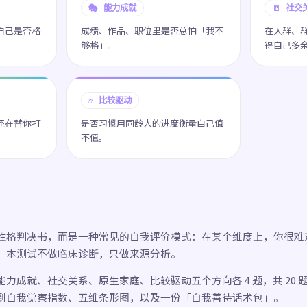
🎭 能力成就
🚪 社交
自己是否格
成绩、作品、职位里是否总怕「我不
在人群、
够格」。
得自己多
⚖️ 比较驱动
还在替你打
是否习惯用同龄人的进度衡量自己值
不值。
性格判决书，而是一种常见的自我评价模式：在某个维度上，你很难
。本测试不做临床诊断，只做来源分析。
力成就、社交关系、原生家庭、比较驱动五个方向各 4 题，共 20 题
到自我觉察指数、五维条形图，以及一份「自我善待话术包」。