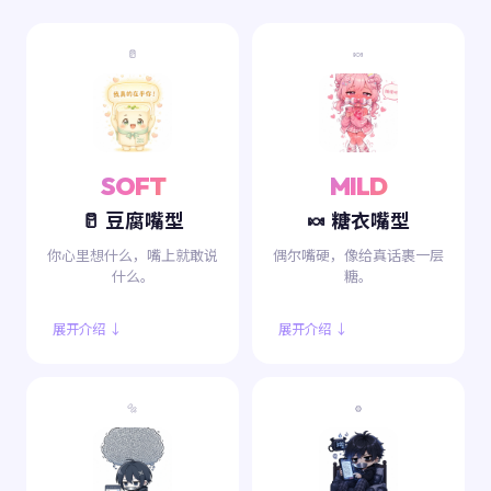
🥛
🍬
SOFT
MILD
🥛 豆腐嘴型
🍬 糖衣嘴型
你心里想什么，嘴上就敢说
偶尔嘴硬，像给真话裹一层
什么。
糖。
展开介绍 ↓
展开介绍 ↓
🔩
⚙️