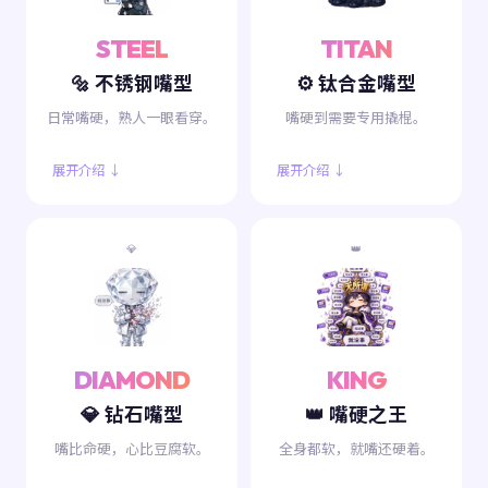
STEEL
TITAN
🔩 不锈钢嘴型
⚙️ 钛合金嘴型
日常嘴硬，熟人一眼看穿。
嘴硬到需要专用撬棍。
展开介绍 ↓
展开介绍 ↓
💎
👑
DIAMOND
KING
💎 钻石嘴型
👑 嘴硬之王
嘴比命硬，心比豆腐软。
全身都软，就嘴还硬着。