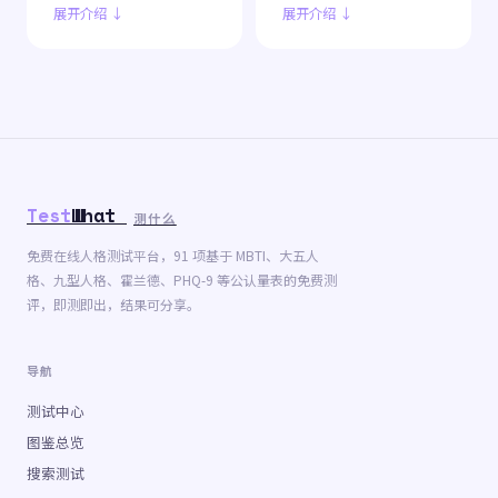
展开介绍 ↓
展开介绍 ↓
Test
What
测什么
免费在线人格测试平台，91 项基于 MBTI、大五人
格、九型人格、霍兰德、PHQ-9 等公认量表的免费测
评，即测即出，结果可分享。
导航
测试中心
图鉴总览
搜索测试