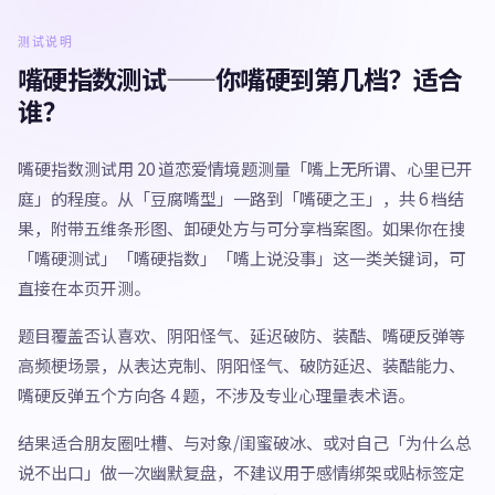
测试说明
嘴硬指数测试——你嘴硬到第几档？适合
谁？
嘴硬指数测试用 20 道恋爱情境题测量「嘴上无所谓、心里已开
庭」的程度。从「豆腐嘴型」一路到「嘴硬之王」，共 6 档结
果，附带五维条形图、卸硬处方与可分享档案图。如果你在搜
「嘴硬测试」「嘴硬指数」「嘴上说没事」这一类关键词，可
直接在本页开测。
题目覆盖否认喜欢、阴阳怪气、延迟破防、装酷、嘴硬反弹等
高频梗场景，从表达克制、阴阳怪气、破防延迟、装酷能力、
嘴硬反弹五个方向各 4 题，不涉及专业心理量表术语。
结果适合朋友圈吐槽、与对象/闺蜜破冰、或对自己「为什么总
说不出口」做一次幽默复盘，不建议用于感情绑架或贴标签定