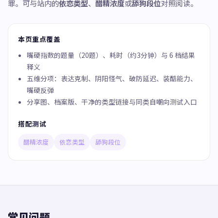
罪。可与站内的
依恋类型
、
醋精浓度
或
舔狗段位
对照阅读。
本页重点覆盖
嘴硬指数的题量（20题）、耗时（约3分钟）与 6 档结果
释义
五维分项：表达克制、阴阳怪气、破防延迟、装酷能力、
嘴硬反弹
分享图、档案版、干净的类型链接与同类自嘲向测试入口
搭配测试
醋精浓度
依恋类型
舔狗段位
常见问题