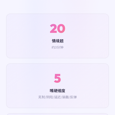
20
情境题
约3分钟
5
嘴硬维度
克制/阴阳/延迟/装酷/反弹