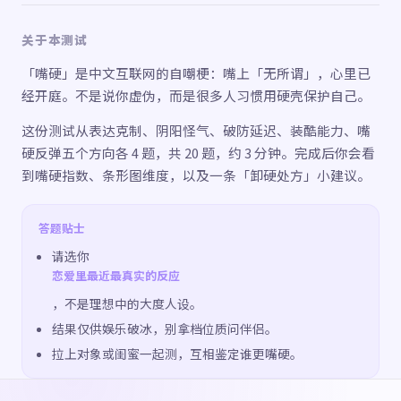
关于本测试
「嘴硬」是中文互联网的自嘲梗：嘴上「无所谓」，心里已
经开庭。不是说你虚伪，而是很多人习惯用硬壳保护自己。
这份测试从表达克制、阴阳怪气、破防延迟、装酷能力、嘴
硬反弹五个方向各 4 题，共 20 题，约 3 分钟。完成后你会看
到嘴硬指数、条形图维度，以及一条「卸硬处方」小建议。
答题贴士
请选你
恋爱里最近最真实的反应
，不是理想中的大度人设。
结果仅供娱乐破冰，别拿档位质问伴侣。
拉上对象或闺蜜一起测，互相鉴定谁更嘴硬。