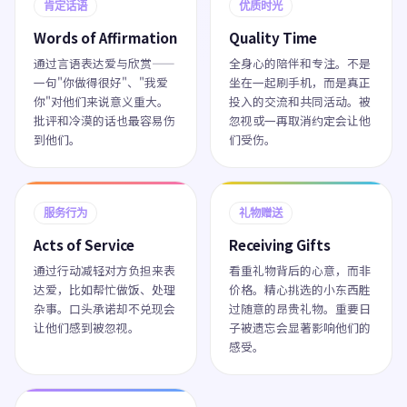
肯定话语
优质时光
Words of Affirmation
Quality Time
通过言语表达爱与欣赏——
全身心的陪伴和专注。不是
一句"你做得很好"、"我爱
坐在一起刷手机，而是真正
你"对他们来说意义重大。
投入的交流和共同活动。被
批评和冷漠的话也最容易伤
忽视或一再取消约定会让他
到他们。
们受伤。
服务行为
礼物赠送
Acts of Service
Receiving Gifts
通过行动减轻对方负担来表
看重礼物背后的心意，而非
达爱，比如帮忙做饭、处理
价格。精心挑选的小东西胜
杂事。口头承诺却不兑现会
过随意的昂贵礼物。重要日
让他们感到被忽视。
子被遗忘会显著影响他们的
感受。