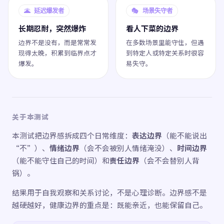
🌋 延迟爆发者
🎭 场景失守者
长期忍耐，突然爆炸
看人下菜的边界
边界不是没有，而是常常发
在多数场景里能守住，但遇
现得太晚，积累到临界点才
到特定人或特定关系时很容
爆发。
易失守。
关于本测试
本测试把边界感拆成四个日常维度：
表达边界
（能不能说出
“不”）、
情绪边界
（会不会被别人情绪淹没）、
时间边界
（能不能守住自己的时间）和
责任边界
（会不会替别人背
锅）。
结果用于自我观察和关系讨论，不是心理诊断。边界感不是
越硬越好，健康边界的重点是：既能亲近，也能保留自己。