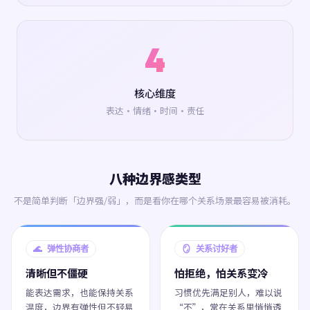
4
核心维度
表达·情绪·时间·责任
八种边界感类型
不是简单判断「边界强/弱」，而是看你在哪个关系场景最容易被消耗。
🌊 弹性协商者
🪞 关系讨好者
清晰但不僵硬
怕拒绝，怕关系变冷
能表达需求，也能保持关系
习惯优先满足别人，难以说
温度，边界有弹性但不轻易
“不”，常在关系里悄悄透