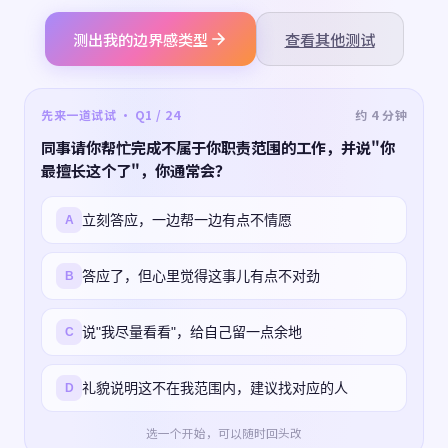
测出我的边界感类型
查看其他测试
先来一道试试 · Q1 / 24
约 4 分钟
同事请你帮忙完成不属于你职责范围的工作，并说"你
最擅长这个了"，你通常会？
立刻答应，一边帮一边有点不情愿
A
答应了，但心里觉得这事儿有点不对劲
B
说"我尽量看看"，给自己留一点余地
C
礼貌说明这不在我范围内，建议找对应的人
D
选一个开始，可以随时回头改