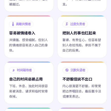
被越过。
支。
🌡️ 高敏共情者
🗜️ 过度负责者
容易被情绪卷入
把别人的事也扛起来
共情强、感受细腻，但别人
靠谱、有责任心，但容易替
的情绪很容易进入自己的身
别人收拾残局，承担不属于
体。
自己的后果。
📡 时间磁场者
🔇 沉默失语者
自己的时间总被占用
不舒服但说不出口
下班、休息、独处时间很容
内心很清楚不舒服，却常常
易被消息、请求和临时安排
把边界咽回去，最后靠冷淡
吞掉。
或爆发表达。