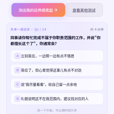
测出我的边界感类型
查看其他测试
先来一道试试 · Q1 / 24
约 4 分钟
同事请你帮忙完成不属于你职责范围的工作，并说"你
最擅长这个了"，你通常会？
立刻答应，一边帮一边有点不情愿
A
答应了，但心里觉得这事儿有点不对劲
B
说"我尽量看看"，给自己留一点余地
C
礼貌说明这不在我范围内，建议找对应的人
D
选一个开始，可以随时回头改