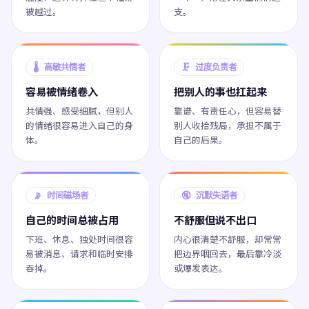
被越过。
支。
🌡️ 高敏共情者
🗜️ 过度负责者
容易被情绪卷入
把别人的事也扛起来
共情强、感受细腻，但别人
靠谱、有责任心，但容易替
的情绪很容易进入自己的身
别人收拾残局，承担不属于
体。
自己的后果。
📡 时间磁场者
🔇 沉默失语者
自己的时间总被占用
不舒服但说不出口
下班、休息、独处时间很容
内心很清楚不舒服，却常常
易被消息、请求和临时安排
把边界咽回去，最后靠冷淡
吞掉。
或爆发表达。