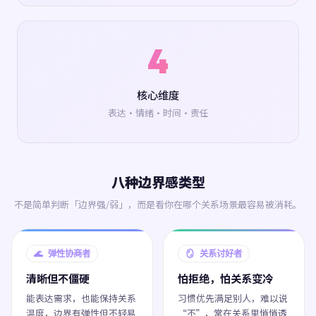
4
核心维度
表达·情绪·时间·责任
八种边界感类型
不是简单判断「边界强/弱」，而是看你在哪个关系场景最容易被消耗。
🌊 弹性协商者
🪞 关系讨好者
清晰但不僵硬
怕拒绝，怕关系变冷
能表达需求，也能保持关系
习惯优先满足别人，难以说
温度，边界有弹性但不轻易
“不”，常在关系里悄悄透