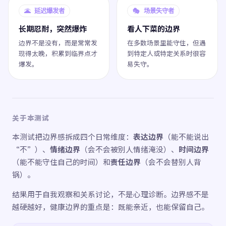
🌋 延迟爆发者
🎭 场景失守者
长期忍耐，突然爆炸
看人下菜的边界
边界不是没有，而是常常发
在多数场景里能守住，但遇
现得太晚，积累到临界点才
到特定人或特定关系时很容
爆发。
易失守。
关于本测试
本测试把边界感拆成四个日常维度：
表达边界
（能不能说出
“不”）、
情绪边界
（会不会被别人情绪淹没）、
时间边界
（能不能守住自己的时间）和
责任边界
（会不会替别人背
锅）。
结果用于自我观察和关系讨论，不是心理诊断。边界感不是
越硬越好，健康边界的重点是：既能亲近，也能保留自己。