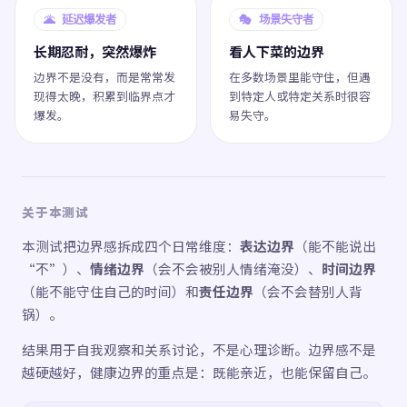
🌋 延迟爆发者
🎭 场景失守者
长期忍耐，突然爆炸
看人下菜的边界
边界不是没有，而是常常发
在多数场景里能守住，但遇
现得太晚，积累到临界点才
到特定人或特定关系时很容
爆发。
易失守。
关于本测试
本测试把边界感拆成四个日常维度：
表达边界
（能不能说出
“不”）、
情绪边界
（会不会被别人情绪淹没）、
时间边界
（能不能守住自己的时间）和
责任边界
（会不会替别人背
锅）。
结果用于自我观察和关系讨论，不是心理诊断。边界感不是
越硬越好，健康边界的重点是：既能亲近，也能保留自己。