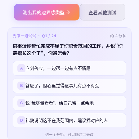
测出我的边界感类型
查看其他测试
先来一道试试 · Q1 / 24
约 4 分钟
同事请你帮忙完成不属于你职责范围的工作，并说"你
最擅长这个了"，你通常会？
立刻答应，一边帮一边有点不情愿
A
答应了，但心里觉得这事儿有点不对劲
B
说"我尽量看看"，给自己留一点余地
C
礼貌说明这不在我范围内，建议找对应的人
D
选一个开始，可以随时回头改