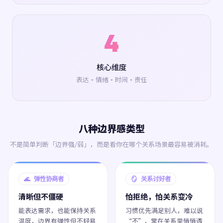
4
核心维度
表达·情绪·时间·责任
八种边界感类型
不是简单判断「边界强/弱」，而是看你在哪个关系场景最容易被消耗。
🌊 弹性协商者
🪞 关系讨好者
清晰但不僵硬
怕拒绝，怕关系变冷
能表达需求，也能保持关系
习惯优先满足别人，难以说
温度，边界有弹性但不轻易
“不”，常在关系里悄悄透