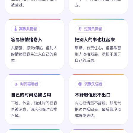
被越过。
支。
🌡️ 高敏共情者
🗜️ 过度负责者
容易被情绪卷入
把别人的事也扛起来
共情强、感受细腻，但别人
靠谱、有责任心，但容易替
的情绪很容易进入自己的身
别人收拾残局，承担不属于
体。
自己的后果。
📡 时间磁场者
🔇 沉默失语者
自己的时间总被占用
不舒服但说不出口
下班、休息、独处时间很容
内心很清楚不舒服，却常常
易被消息、请求和临时安排
把边界咽回去，最后靠冷淡
吞掉。
或爆发表达。