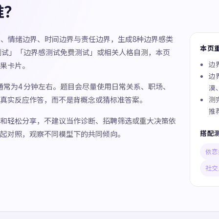
谁？
界、情绪边界、时间边界与责任边界，生成8种边界感类
本页
测试」「边界感测试免费测试」或相关人格自测，本页
边
果卡片。
边
间通常为4 分钟左右。题目会尽量使用日常关系、职场、
漠
真实反应作答，而不是背概念或猜标准答案。
测
推
和轻松分享，不建议当作诊断、招聘筛选或重大决策依
搭配
起对照，观察不同模型下的共同倾向。
依恋
社交