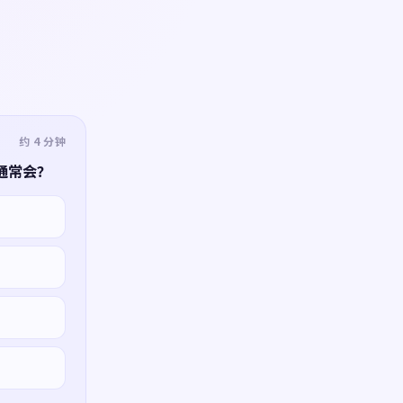
约 4 分钟
通常会？