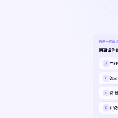
先来一道试试 ·
同事请你
立刻
A
答应
B
说"
C
礼貌
D