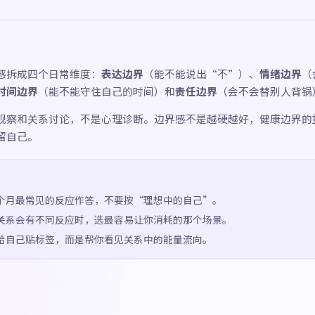
感拆成四个日常维度：
表达边界
（能不能说出“不”）、
情绪边界
（
时间边界
（能不能守住自己的时间）和
责任边界
（会不会替别人背锅
观察和关系讨论，不是心理诊断。边界感不是越硬越好，健康边界的
留自己。
个月最常见的反应作答，不要按“理想中的自己”。
关系会有不同反应时，选最容易让你消耗的那个场景。
给自己贴标签，而是帮你看见关系中的能量流向。