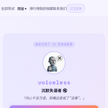
全部测试
图鉴 ▾
排行榜
我的档案
联系我们
🇺🇸
EN
朋友分享了 TA 的测试结果
voiceless
沉默失语者 🔇
「内心千言万语，到嘴边变成了"没事"。」