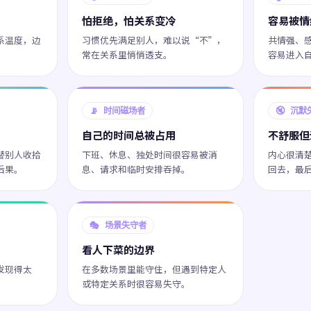
怕拒绝，怕关系变冷
容易被情
系温度，边
习惯优先满足别人，难以说“不”，
共情强、
。
常在关系里悄悄透支。
容易进入
📡 时间磁场者
🔇 沉默
自己的时间总被占用
不舒服但
替别人收拾
下班、休息、独处时间很容易被消
内心很清
后果。
息、请求和临时安排吞掉。
回去，最
🎭 场景失守者
看人下菜的边界
发现得太
在多数场景里能守住，但遇到特定人
。
或特定关系时很容易失守。