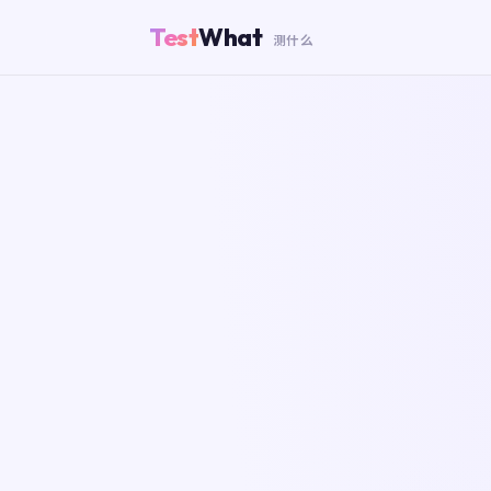
Test
What
测什么