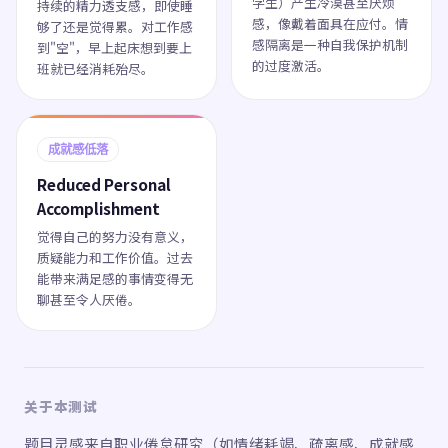
学生）产生冷漠甚至厌烦
持续的精力透支感，即使睡
感，像戴着面具在应付。情
够了还是觉得累。对工作感
感隔离是一种自我保护机制
到"空"，早上起床想到要上
的过度激活。
班就已经消耗殆尽。
成就感低落
Reduced Personal
Accomplishment
觉得自己的努力没有意义，
质疑能力和工作价值。过去
能带来满足感的事情变得无
聊甚至令人厌倦。
关于本测试
题目灵感来自职业倦怠研究（如情绪耗竭、疏离感、成就感